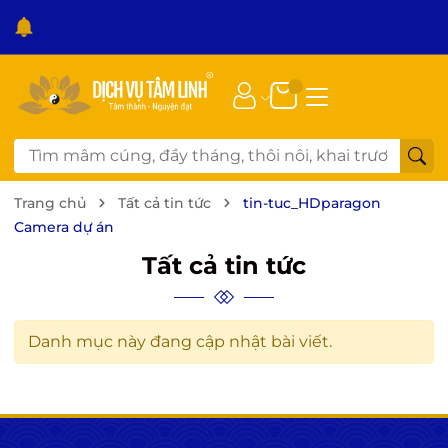
CAM KẾT SẢN PHẨM:
CUNG CẤP MÂM CÚNG TRỌN GÓI TẠI
TP.HCM & CÁC TỈNH LÂN CẬN – CHUẨN LỄ 3 MIỀN
.
Trang chủ
Tất cả tin tức
tin-tuc_HDparagon
Camera dự án
Tất cả tin tức
Danh mục này đang cập nhật bài viết.