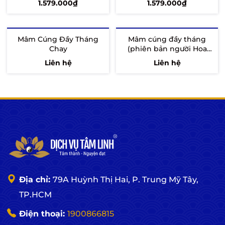
1.579.000₫
1.579.000₫
Tùy chọn
Tùy chọn
Mâm Cúng Đầy Tháng
Mâm cúng đầy tháng
Chay
(phiên bản người Hoa
theo yêu cầu)
Liên hệ
Liên hệ
Tùy chọn
Xem chi tiết
Địa chỉ:
79A Huỳnh Thị Hai, P. Trung Mỹ Tây,
TP.HCM
Điện thoại:
1900866815