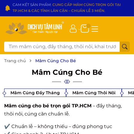
CAM KẾT SẢN PHẨM:
CUNG CẤP MÂM CÚNG TRỌN GÓI TẠI
TP.HCM & CÁC TỈNH LÂN CẬN – CHUẨN LỄ 3 MIỀN
.
Trang chủ
Mâm Cúng Cho Bé
Mâm Cúng Cho Bé
Mâm Cúng Đầy Tháng
Mâm Cúng Thôi Nôi
Mâ
Mâm cúng cho bé trọn gói TP.HCM
– đầy tháng,
thôi nôi, cúng căn chuẩn lễ.
✔ Chuẩn lễ – không thiếu – đúng phong tục