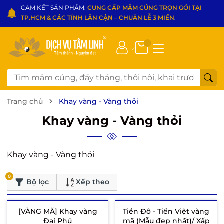
CAM KẾT SẢN PHẨM:
CUNG CẤP MÂM CÚNG TRỌN GÓI TẠI
TP.HCM & CÁC TỈNH LÂN CẬN – CHUẨN LỄ 3 MIỀN
.
Trang chủ
Khay vàng - Vàng thỏi
Khay vàng - Vàng thỏi
Khay vàng - Vàng thỏi
0
Bộ lọc
Xếp theo
[VÀNG MÃ] Khay vàng
Tiền Đô - Tiền Việt vàng
Đại Phú
mã (Mẫu đẹp nhất)/ Xấp