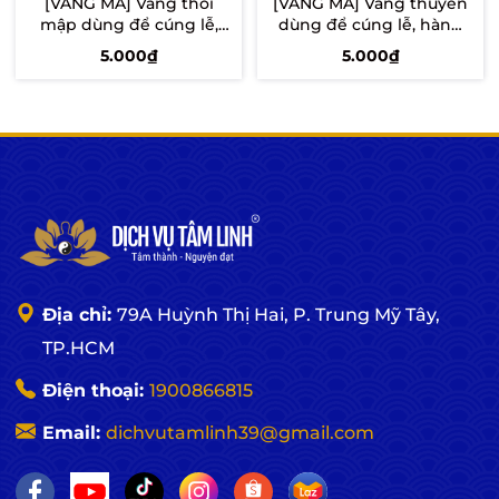
[VÀNG MÃ] Vàng thỏi
[VÀNG MÃ] Vàng thuyền
mập dùng để cúng lễ,
dùng để cúng lễ, hàng
hàng đẹp. Một gói 10
đẹp. Một gói 10 thỏi
5.000₫
5.000₫
thỏi
Thêm vào giỏ
Thêm vào giỏ
Địa chỉ:
79A Huỳnh Thị Hai, P. Trung Mỹ Tây,
TP.HCM
Điện thoại:
1900866815
Email:
dichvutamlinh39@gmail.com