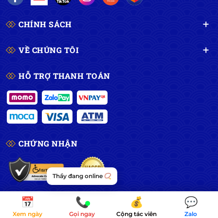
CHÍNH SÁCH
VỀ CHÚNG TÔI
HỖ TRỢ THANH TOÁN
CHỨNG NHẬN
Thầy đang online 📿
📅
📞
💰
💬
Xem ngày
Gọi ngay
Cộng tác viên
Zalo
©
2026 Dịch Vụ Tâm Linh Sài Gòn – CÔNG TY CP