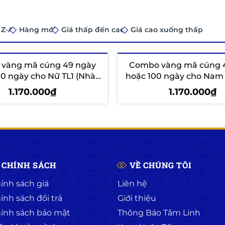
 Z-A
Hàng mới
Giá thấp đến cao
Giá cao xuống thấp
vàng mã cúng 49 ngày
Combo vàng mã cúng 
00 ngày cho Nữ TL1 (Nhà
hoặc 100 ngày cho Nam 
Vàng)
Vàng)
1.170.000₫
1.170.000₫
hêm vào giỏ
Thêm vào giỏ
CHÍNH SÁCH
VỀ CHÚNG TÔI
ính sách giá
Liên hệ
ính sách đổi trả
Giới thiệu
ính sách bảo mật
Thông Báo Tâm Linh