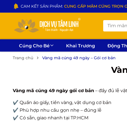
CAM KẾT SẢN PHẨM:
CUNG CẤP MÂM CÚNG TRỌN GÓI
Cúng Cho Bé
Khai Trương
Động T
Trang chủ
Vàng mã cúng 49 ngày – Gói cơ bản
Vàn
Vàng mã cúng 49 ngày gói cơ bản
– đầy đủ lễ vật
✔ Quần áo giấy, tiền vàng, vật dụng cơ bản
✔ Phù hợp nhu cầu gọn nhẹ – đúng lễ
✔ Có sẵn, giao nhanh tại TP.HCM