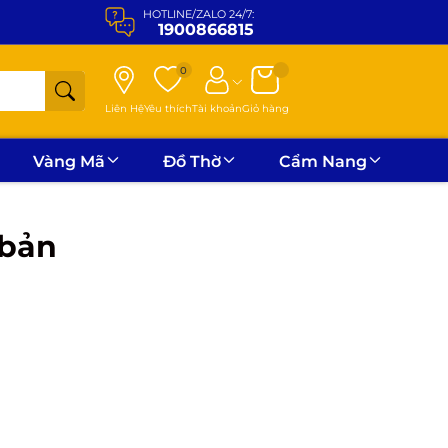
HOTLINE/ZALO 24/7:
1900866815
0
Liên Hệ
Yêu thích
Tài khoản
Giỏ hàng
Vàng Mã
Đồ Thờ
Cẩm Nang
 bản