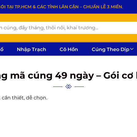
 TẠI TP.HCM & CÁC TỈNH LÂN CẬN – CHUẨN LỄ 3 MIỀN
.
hổ
Nhập Trạch
Cô Hồn
Cúng Theo Dịp
g mã cúng 49 ngày – Gói cơ
 cần thiết, dễ chọn.