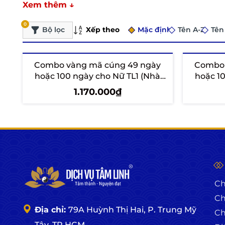
Xem thêm ↓
0
Xếp theo
Bộ lọc
Mặc định
Tên A-Z
Tên
Combo vàng mã cúng 49 ngày
Combo 
hoặc 100 ngày cho Nữ TL1 (Nhà
hoặc 1
Xanh)
1.170.000₫
Thêm vào giỏ
T
Ch
Ch
Địa chỉ:
79A Huỳnh Thị Hai, P. Trung Mỹ
Ch
Tây, TP.HCM