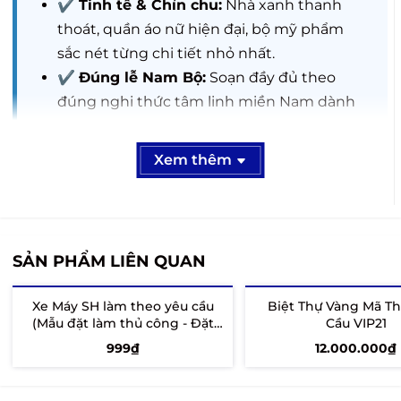
✔
Tinh tế & Chỉn chu:
Nhà xanh thanh
thoát, quần áo nữ hiện đại, bộ mỹ phẩm
sắc nét từng chi tiết nhỏ nhất.
✔
Đúng lễ Nam Bộ:
Soạn đầy đủ theo
đúng nghi thức tâm linh miền Nam dành
riêng cho Nữ giới.
✔
Giao nhanh đúng giờ:
Đội ngũ shipper
Xem thêm
chuyên nghiệp, cam kết giao đúng khung
giờ vàng gia chủ đã hẹn lên nhang.
SẢN PHẨM LIÊN QUAN
Xe Máy SH làm theo yêu cầu
Biệt Thự Vàng Mã T
(Mẫu đặt làm thủ công - Đặt
Cầu VIP21
trước 7 - 10 ngày)
999₫
12.000.000₫
Thêm vào giỏ
Thêm vào giỏ