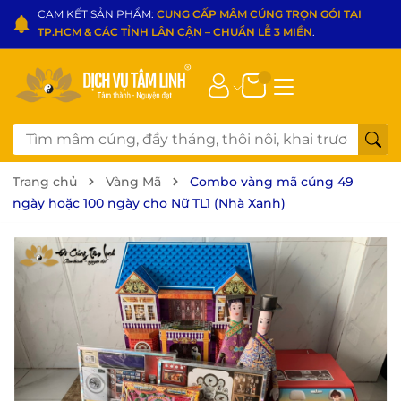
CAM KẾT SẢN PHẨM:
CUNG CẤP MÂM CÚNG TRỌN GÓI TẠI
TP.HCM & CÁC TỈNH LÂN CẬN – CHUẨN LỄ 3 MIỀN
.
Trang chủ
Vàng Mã
Combo vàng mã cúng 49
ngày hoặc 100 ngày cho Nữ TL1 (Nhà Xanh)