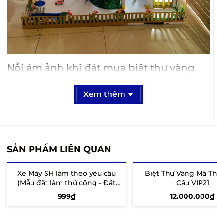
Nỗi ám ảnh khi đặt mua biệt thự vàng
mã cao cấp
Xem thêm
Là người trực tiếp triển khai hàng ngàn đơn hàng
tại khu vực Quận 12 và toàn TP.HCM, tôi thấu hiểu
nỗi lo của anh chị khi tìm kiếm một ngôi biệt thự
vàng mã xứng tầm:
SẢN PHẨM LIÊN QUAN
Sợ hàng kém chất lượng:
Hình ảnh trên mạng
thì lộng lẫy, nhưng khi nhận hàng thì giấy mỏng,
Xe Máy SH làm theo yêu cầu
Biệt Thự Vàng Mã T
(Mẫu đặt làm thủ công - Đặt
dán keo lem nhem, khung xương yếu ớt nhìn rất
Cầu VIP21
trước 7 - 10 ngày)
"dại".
999₫
12.000.000₫
Sợ hư hỏng khi vận chuyển:
Đây là nỗi sợ lớn
Thêm vào giỏ
Thêm vào giỏ