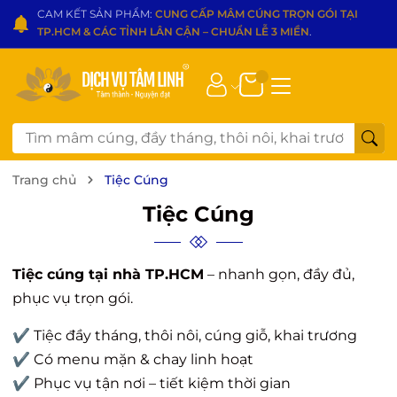
CAM KẾT SẢN PHẨM:
CUNG CẤP MÂM CÚNG TRỌN GÓI TẠI
TP.HCM & CÁC TỈNH LÂN CẬN – CHUẨN LỄ 3 MIỀN
.
Trang chủ
Tiệc Cúng
Tiệc Cúng
Tiệc cúng tại nhà TP.HCM
– nhanh gọn, đầy đủ,
phục vụ trọn gói.
✔ Tiệc đầy tháng, thôi nôi, cúng giỗ, khai trương
✔ Có menu mặn & chay linh hoạt
✔ Phục vụ tận nơi – tiết kiệm thời gian