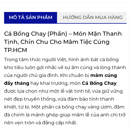
MÔ TẢ SẢN PHẨM
HƯỚNG DẪN MUA HÀNG
Cá Bống Chay (Phần) – Món Mặn Thanh
Tịnh, Chỉn Chu Cho Mâm Tiệc Cúng
TP.HCM
Trong tâm thức người Việt, hình ảnh bát cá bống
kho tiêu luôn gợi nhắc về sự ấm cúng và lòng thành
của người chủ gia đình. Khi chuẩn bị
mâm cúng
đầy tháng
hay khai trương, món
Cá Bống Chay
được lựa chọn như một lễ vật tinh tế, vừa giữ vững
nét đẹp truyền thống, vừa đảm bảo tính thanh
khiết, từ bi. Một phần cá bống chay vàng ươm, đậm
đà chính là mảnh ghép giúp mâm lễ của anh chị trở
nên vẹn tròn và đẳng cấp nhất.