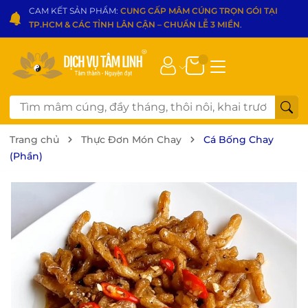
CAM KẾT SẢN PHẨM:
CUNG CẤP MÂM CÚNG TRỌN GÓI TẠI
TP.HCM & CÁC TỈNH LÂN CẬN – CHUẨN LỄ 3 MIỀN
.
Trang chủ
Thực Đơn Món Chay
Cá Bống Chay
(Phần)