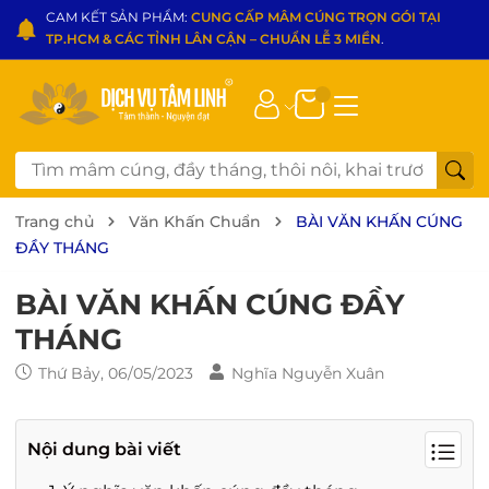
CAM KẾT SẢN PHẨM:
CUNG CẤP MÂM CÚNG TRỌN GÓI TẠI
TP.HCM & CÁC TỈNH LÂN CẬN – CHUẨN LỄ 3 MIỀN
.
Trang chủ
Văn Khấn Chuẩn
BÀI VĂN KHẤN CÚNG
ĐẦY THÁNG
BÀI VĂN KHẤN CÚNG ĐẦY
THÁNG
Thứ Bảy, 06/05/2023
Nghĩa Nguyễn Xuân
Nội dung bài viết