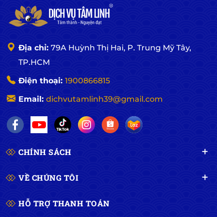
Địa chỉ:
79A Huỳnh Thị Hai, P. Trung Mỹ Tây,
TP.HCM
Điện thoại:
1900866815
Email:
dichvutamlinh39@gmail.com
CHÍNH SÁCH
VỀ CHÚNG TÔI
HỖ TRỢ THANH TOÁN