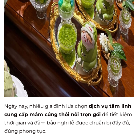
Ngày nay, nhiều gia đình lựa chọn
dịch vụ tâm linh
cung cấp mâm cúng thôi nôi trọn gói
để tiết kiệm
thời gian và đảm bảo nghi lễ được chuẩn bị đầy đủ,
đúng phong tục.