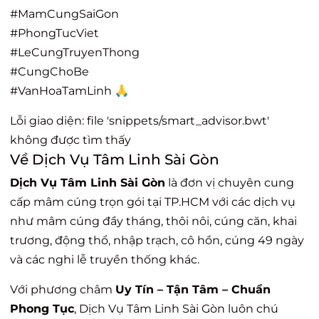
#MamCungSaiGon
#PhongTucViet
#LeCungTruyenThong
#CungChoBe
#VanHoaTamLinh 🙏
Lỗi giao diện: file 'snippets/smart_advisor.bwt'
không được tìm thấy
Về Dịch Vụ Tâm Linh Sài Gòn
Dịch Vụ Tâm Linh Sài Gòn
là đơn vị chuyên cung
cấp mâm cúng trọn gói tại TP.HCM với các dịch vụ
như mâm cúng đầy tháng, thôi nôi, cúng căn, khai
trương, động thổ, nhập trạch, cô hồn, cúng 49 ngày
và các nghi lễ truyền thống khác.
Với phương châm
Uy Tín – Tận Tâm – Chuẩn
Phong Tục
, Dịch Vụ Tâm Linh Sài Gòn luôn chú