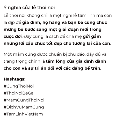
Ý nghĩa của lễ thôi nôi
Lễ thôi nôi không chỉ là một nghi lễ tâm linh mà còn
là dịp để
gia đình, họ hàng và bạn bè cùng chúc
mừng bé bước sang một giai đoạn mới trong
cuộc đời
. Đây cũng là cách để cha mẹ
gửi gắm
những lời cầu chúc tốt đẹp cho tương lai của con
.
Một mâm cúng được chuẩn bị chu đáo, đầy đủ và
trang trọng chính là
tấm lòng của gia đình dành
cho con và sự tri ân đối với các đấng bề trên
.
Hashtags:
#CungThoiNoi
#ThoiNoiBeGai
#MamCungThoiNoi
#DichVuMamCung
#TamLinhVietNam