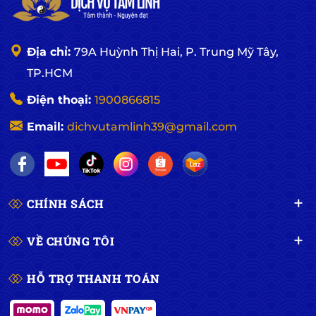
Địa chỉ:
79A Huỳnh Thị Hai, P. Trung Mỹ Tây,
TP.HCM
Điện thoại:
1900866815
Email:
dichvutamlinh39@gmail.com
CHÍNH SÁCH
VỀ CHÚNG TÔI
HỖ TRỢ THANH TOÁN