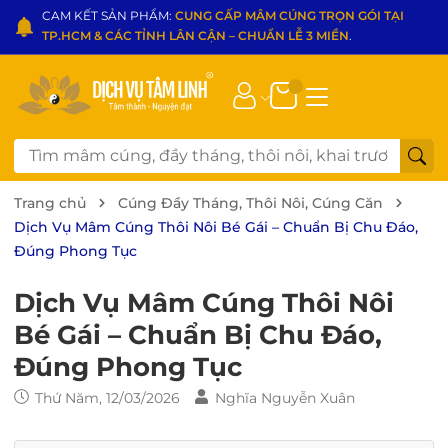
CAM KẾT SẢN PHẨM:
CUNG CẤP MÂM CÚNG TRỌN GÓI TẠI
TP.HCM & CÁC TỈNH LÂN CẬN – CHUẨN LỄ 3 MIỀN
.
Trang chủ
Cúng Đầy Tháng, Thôi Nôi, Cúng Căn
Dịch Vụ Mâm Cúng Thôi Nôi Bé Gái – Chuẩn Bị Chu Đáo,
Đúng Phong Tục
Dịch Vụ Mâm Cúng Thôi Nôi
Bé Gái – Chuẩn Bị Chu Đáo,
Đúng Phong Tục
Thứ Năm, 12/03/2026
Nghĩa Nguyễn Xuân