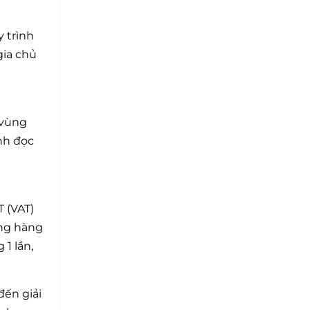
y trình
gia chủ
 vùng
nh đọc
 (VAT)
ớng hàng
1 lần,
đến giải