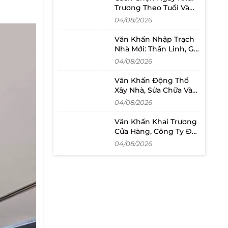
Trương Theo Tuổi Và
Lịch Mở Bán
04/08/2026
Văn Khấn Nhập Trạch
Nhà Mới: Thần Linh, Gia
Tiên Và Cách Đọc
04/08/2026
Văn Khấn Động Thổ
Xây Nhà, Sửa Chữa Và
Khởi Công Dự Án
04/08/2026
Văn Khấn Khai Trương
Cửa Hàng, Công Ty Đầy
Đủ Và Dễ Đọc
04/08/2026