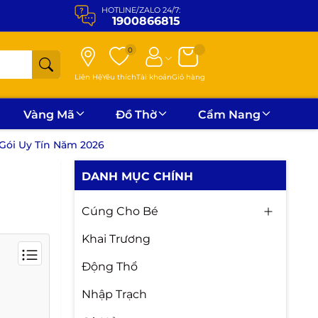
HOTLINE/ZALO 24/7:
1900866815
0
Liên Hệ
Yêu thích
Tài khoản
Giỏ hàng
Vàng Mã
Đồ Thờ
Cẩm Nang
Gói Uy Tín Năm 2026
DANH MỤC CHÍNH
Cúng Cho Bé
Khai Trương
Động Thổ
Nhập Trạch