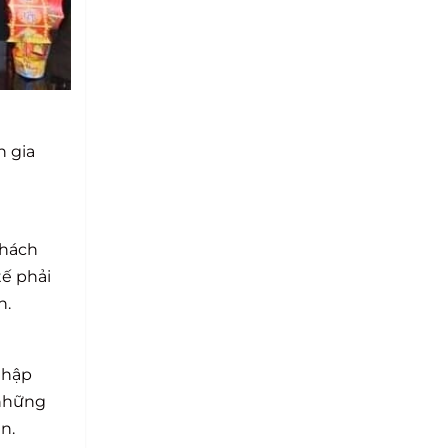
n gia
khách
tế phải
h.
nhập
 những
n.