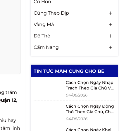
Cô Hồn
Cúng Theo Dịp
Vàng Mã
Đồ Thờ
Cẩm Nang
TIN TỨC MÂM CÚNG CHO BÉ
Cách Chọn Ngày Nhập
Trạch Theo Gia Chủ Và
ng trăm
Lịch Chuyển Nhà
04/08/2026
Quận 12
,
Cách Chọn Ngày Động
Thổ Theo Gia Chủ, Chủ
Đầu Tư Và Người Mượn
04/08/2026
thiu hay
Tuổi
 tâm linh
Cách Chọn Ngày Khai