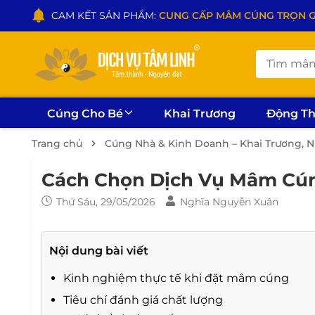
CAM KẾT SẢN PHẨM:
CUNG CẤP MÂM CÚNG TRỌN GÓI
Cúng Cho Bé
Khai Trương
Động T
Trang chủ
Cúng Nhà & Kinh Doanh – Khai Trương, 
Cách Chọn Dịch Vụ Mâm Cún
Thứ Sáu, 29/05/2026
Nghĩa Nguyễn Xuân
Nội dung bài viết
Kinh nghiệm thực tế khi đặt mâm cúng
Tiêu chí đánh giá chất lượng