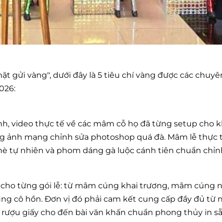
t gửi vàng", dưới đây là 5 tiêu chí vàng được các chuyê
026:
ảnh, video thực tế về các mâm cỗ họ đã từng setup cho 
ụng ảnh mạng chỉnh sửa photoshop quá đà. Mâm lễ thực 
hè tự nhiên và phom dáng gà luộc cánh tiên chuẩn chỉn
cho từng gói lễ: từ
mâm cúng khai trương
,
mâm cúng 
ng cô hồn
. Đơn vị đó phải cam kết cung cấp đầy đủ từ
y rượu giấy cho đến bài văn khấn chuẩn phong thủy in sẵ