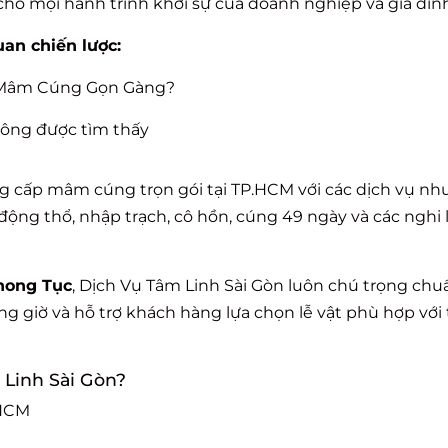
 cho mọi hành trình khởi sự của doanh nghiệp và gia đìn
uan chiến lược:
 Mâm Cúng Gọn Gàng?
không được tìm thấy
ng cấp mâm cúng trọn gói tại TP.HCM với các dịch vụ n
 động thổ, nhập trạch, cô hồn, cúng 49 ngày và các nghi 
hong Tục
, Dịch Vụ Tâm Linh Sài Gòn luôn chú trọng chuẩ
đúng giờ và hỗ trợ khách hàng lựa chọn lễ vật phù hợp với
 Linh Sài Gòn?
.HCM