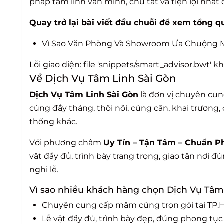
pháp tâm linh văn minh, chu tất và tiện lợi nhất
Quay trở lại bài viết đầu chuỗi để xem tổng q
Vì Sao Văn Phòng Và Showroom Ưa Chuộng
Lỗi giao diện: file 'snippets/smart_advisor.bwt' 
Về Dịch Vụ Tâm Linh Sài Gòn
Dịch Vụ Tâm Linh Sài Gòn
là đơn vị chuyên cu
cúng đầy tháng, thôi nôi, cúng căn, khai trương,
thống khác.
Với phương châm
Uy Tín – Tận Tâm – Chuẩn P
vật đầy đủ, trình bày trang trọng, giao tận nơi 
nghi lễ.
Vì sao nhiều khách hàng chọn Dịch Vụ Tâm
Chuyên cung cấp mâm cúng trọn gói tại TP
Lễ vật đầy đủ, trình bày đẹp, đúng phong tục