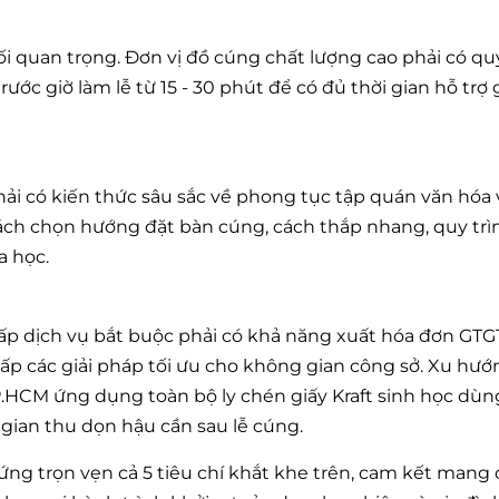
tối quan trọng. Đơn vị đồ cúng chất lượng cao phải có qu
ước giờ làm lễ từ 15 - 30 phút để có đủ thời gian hỗ trợ 
ải có kiến thức sâu sắc về phong tục tập quán văn hóa
ách chọn hướng đặt bàn cúng, cách thắp nhang, quy trì
a học.
ấp dịch vụ bắt buộc phải có khả năng xuất hóa đơn GTGT
cấp các giải pháp tối ưu cho không gian công sở. Xu hư
P.HCM
ứng dụng toàn bộ ly chén giấy Kraft sinh học dùng 
gian thu dọn hậu cần sau lễ cúng.
 ứng trọn vẹn cả 5 tiêu chí khắt khe trên, cam kết mang 