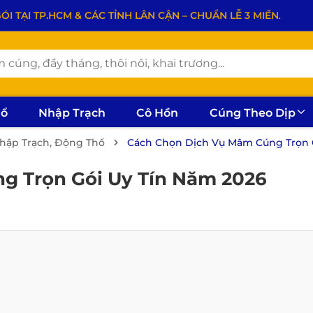
 TẠI TP.HCM & CÁC TỈNH LÂN CẬN – CHUẨN LỄ 3 MIỀN
.
hổ
Nhập Trạch
Cô Hồn
Cúng Theo Dịp
Nhập Trạch, Động Thổ
Cách Chọn Dịch Vụ Mâm Cúng Trọn 
g Trọn Gói Uy Tín Năm 2026