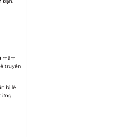
h bạn.
hư mâm
lễ truyền
n bị lễ
 từng