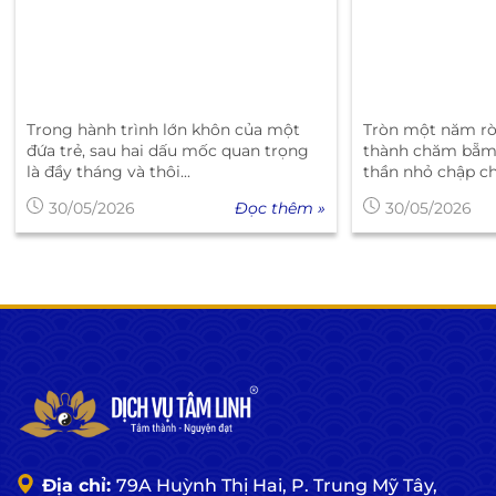
Trong hành trình lớn khôn của một
Tròn một năm rò
đứa trẻ, sau hai dấu mốc quan trọng
thành chăm bẵm,
là đầy tháng và thôi...
thần nhỏ chập c
Đọc thêm »
30/05/2026
30/05/2026
Địa chỉ:
79A Huỳnh Thị Hai, P. Trung Mỹ Tây,