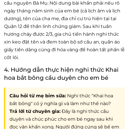
cầu nguyện Bà Mụ. Nội dung bài khấn phải nêu rõ
ngày tháng năm sinh của em bé (cả lịch âm và lịch
dương), tên của cha mẹ, địa chỉ cư trú hiện tại tại
Quận 12 để thần linh chứng giám. Sau khi tuần
hương cháy được 2/3, gia chủ tiến hành nghi thức
xin keo đặt tên và đem toàn bộ sớ cầu an, quần áo
giấy tiền dâng cúng đi hóa vàng để hoàn tất phần lễ
cốt lõi.
4. Hướng dẫn thực hiện nghi thức Khai
hoa bắt bông cầu duyên cho em bé
Câu hỏi từ mẹ bỉm sữa:
Nghi thức "Khai hoa
bắt bông" có ý nghĩa gì và làm như thế nào?
Trả lời từ chuyên gia:
Đây là nghi thức cầu
duyên và chúc phúc cho em bé ngay sau khi
đọc văn khấn xong. Người đứng cúng sẽ bế em