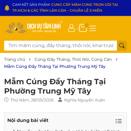
CAM KẾT SẢN PHẨM:
CUNG CẤP MÂM CÚNG TRỌN GÓI TẠI
TP.HCM & CÁC TỈNH LÂN CẬN – CHUẨN LỄ 3 MIỀN
.
Trang chủ
Cúng Đầy Tháng, Thôi Nôi, Cúng Căn
Mẫm Cúng Đầy Tháng Tại Phường Trung Mỹ Tây
Mẫm Cúng Đầy Tháng Tại
Phường Trung Mỹ Tây
Thứ Năm, 28/05/2026
Nghĩa Nguyễn Xuân
Nội dung bài viết