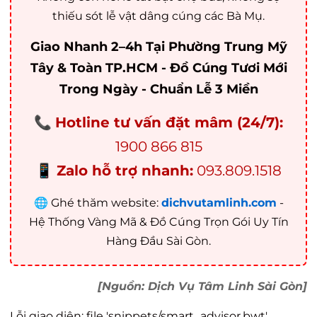
thiếu sót lễ vật dâng cúng các Bà Mụ.
Giao Nhanh 2–4h Tại Phường Trung Mỹ
Tây & Toàn TP.HCM - Đồ Cúng Tươi Mới
Trong Ngày - Chuẩn Lễ 3 Miền
📞
Hotline tư vấn đặt mâm (24/7):
1900 866 815
📱
Zalo hỗ trợ nhanh:
093.809.1518
🌐 Ghé thăm website:
dichvutamlinh.com
-
Hệ Thống Vàng Mã & Đồ Cúng Trọn Gói Uy Tín
Hàng Đầu Sài Gòn.
[Nguồn: Dịch Vụ Tâm Linh Sài Gòn]
Lỗi giao diện: file 'snippets/smart_advisor.bwt'