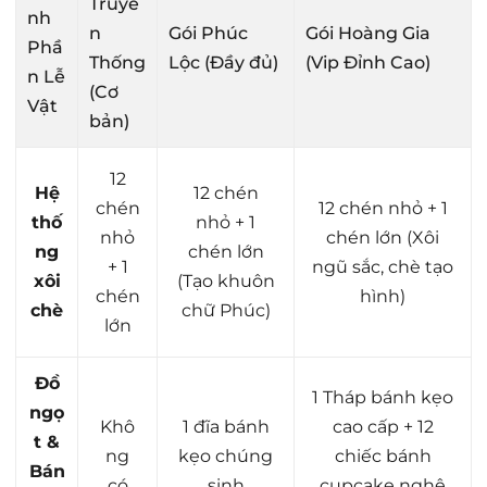
Truyề
nh
n
Gói Phúc
Gói Hoàng Gia
Phầ
Thống
Lộc (Đầy đủ)
(Vip Đỉnh Cao)
n Lễ
(Cơ
Vật
bản)
12
Hệ
12 chén
chén
12 chén nhỏ + 1
thố
nhỏ + 1
nhỏ
chén lớn (Xôi
ng
chén lớn
+ 1
ngũ sắc, chè tạo
xôi
(Tạo khuôn
chén
hình)
chè
chữ Phúc)
lớn
Đồ
1 Tháp bánh kẹo
ngọ
Khô
1 đĩa bánh
cao cấp + 12
t &
ng
kẹo chúng
chiếc bánh
Bán
có
sinh
cupcake nghệ