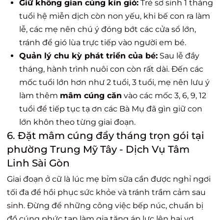
Giữ không gian cúng kín gió:
Trẻ sơ sinh 1 tháng
tuổi hệ miễn dịch còn non yếu, khi bế con ra làm
lễ, các mẹ nên chú ý đóng bớt các cửa sổ lớn,
tránh để gió lùa trực tiếp vào người em bé.
Quản lý chu kỳ phát triển của bé:
Sau lễ đầy
tháng, hành trình nuôi con còn rất dài. Đến các
mốc tuổi lớn hơn như 2 tuổi, 3 tuổi, mẹ nên lưu ý
làm thêm
mâm cúng căn
vào các mốc 3, 6, 9, 12
tuổi để tiếp tục tạ ơn các Bà Mụ đã gìn giữ con
lớn khôn theo từng giai đoạn.
6. Đặt mâm cúng đầy tháng trọn gói tại
phường Trung Mỹ Tây - Dịch Vụ Tâm
Linh Sài Gòn
Giai đoạn ở cữ là lúc mẹ bỉm sữa cần được nghỉ ngơi
tối đa để hồi phục sức khỏe và tránh trầm cảm sau
sinh. Đừng để những công việc bếp núc, chuẩn bị
đồ cúng phức tạp làm gia tăng áp lực lên hai vợ