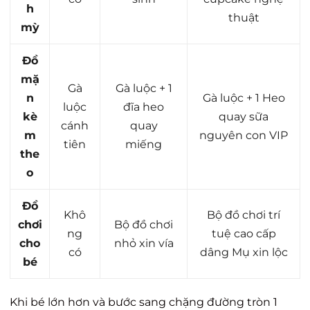
h
thuật
mỳ
Đồ
mặ
Gà
Gà luộc + 1
n
Gà luộc + 1 Heo
luộc
đĩa heo
kè
quay sữa
cánh
quay
m
nguyên con VIP
tiên
miếng
the
o
Đồ
Khô
Bộ đồ chơi trí
chơi
Bộ đồ chơi
ng
tuệ cao cấp
cho
nhỏ xin vía
có
dâng Mụ xin lộc
bé
Khi bé lớn hơn và bước sang chặng đường tròn 1