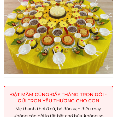
ĐẶT MÂM CÚNG ĐẦY THÁNG TRỌN GÓI -
GỬI TRỌN YÊU THƯƠNG CHO CON
Mẹ thảnh thơi ở cữ, bé đón vạn điều may.
Không còn nỗi lo tất bật chợ búa, không sợ