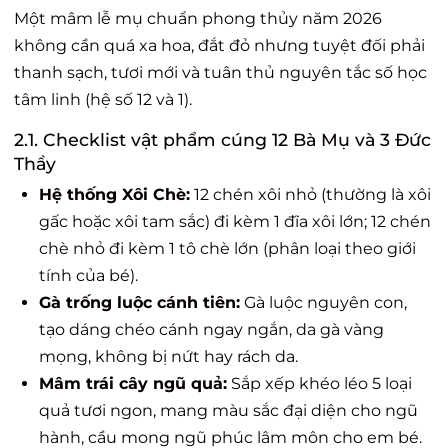
Một mâm lễ mụ chuẩn phong thủy năm 2026
không cần quá xa hoa, đắt đỏ nhưng tuyệt đối phải
thanh sạch, tươi mới và tuân thủ nguyên tắc số học
tâm linh (hệ số 12 và 1).
2.1. Checklist vật phẩm cúng 12 Bà Mụ và 3 Đức
Thầy
Hệ thống Xôi Chè:
12 chén xôi nhỏ (thường là xôi
gấc hoặc xôi tam sắc) đi kèm 1 đĩa xôi lớn; 12 chén
chè nhỏ đi kèm 1 tô chè lớn (phân loại theo giới
tính của bé).
Gà trống luộc cánh tiên:
Gà luộc nguyên con,
tạo dáng chéo cánh ngay ngắn, da gà vàng
mọng, không bị nứt hay rách da.
Mâm trái cây ngũ quả:
Sắp xếp khéo léo 5 loại
quả tươi ngon, mang màu sắc đại diện cho ngũ
hành, cầu mong ngũ phúc lâm môn cho em bé.