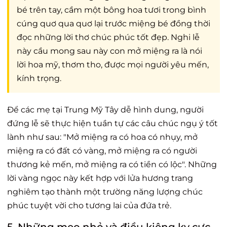
bé trên tay, cầm một bông hoa tươi trong bình
cúng quơ qua quơ lại trước miệng bé đồng thời
đọc những lời thơ chúc phúc tốt đẹp. Nghi lễ
này cầu mong sau này con mở miệng ra là nói
lời hoa mỹ, thơm tho, được mọi người yêu mến,
kính trọng.
Để các mẹ tại Trung Mỹ Tây dễ hình dung, người
đứng lễ sẽ thực hiện tuần tự các câu chúc ngụ ý tốt
lành như sau: "Mở miệng ra có hoa có nhụy, mở
miệng ra có đất có vàng, mở miệng ra có người
thương kẻ mến, mở miệng ra có tiền có lộc". Những
lời vàng ngọc này kết hợp với lửa hương trang
nghiêm tạo thành một trường năng lượng chúc
phúc tuyệt vời cho tương lai của đứa trẻ.
5. Những mẹo nhỏ và điều kiêng kỵ cực