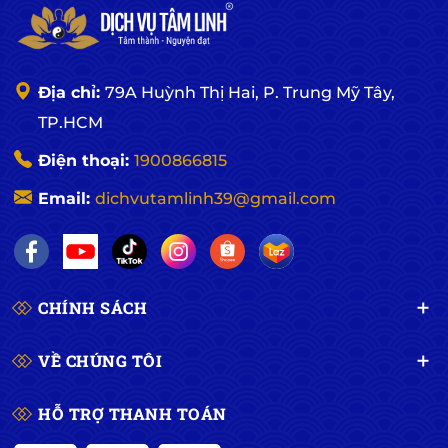
Địa chỉ:
79A Huỳnh Thị Hai, P. Trung Mỹ Tây,
TP.HCM
Điện thoại:
1900866815
Email:
dichvutamlinh39@gmail.com
CHÍNH SÁCH
VỀ CHÚNG TÔI
HỖ TRỢ THANH TOÁN