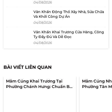
04/08/2026
Văn Khấn Động Thổ Xây Nhà, Sửa Chữa
Và Khởi Công Dự Án
04/08/2026
Văn Khấn Khai Trương Cửa Hàng, Công
Ty Đầy Đủ Và Dễ Đọc
04/08/2026
BÀI VIẾT LIÊN QUAN
Mâm Cúng Khai Trương Tại
Mâm Cúng Nhậ
Phường Chánh Hưng: Chuẩn Bị
Phường Tân Mỹ
Theo Góc Nhìn Khách Đầu Tiên
Để Ngày Về Nh
Để Lễ Trang Trọng Và Quầy Mở
Và Không Rối 
Bán Không Bị Rối