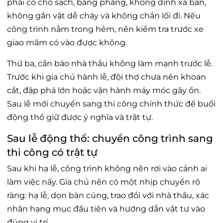
phải có chỗ sạch, bằng phẳng, không dính xà bần,
không gần vật dễ cháy và không chắn lối đi. Nếu
công trình nằm trong hẻm, nên kiểm tra trước xe
giao mâm có vào được không.
Thứ ba, cần báo nhà thầu không làm mạnh trước lễ.
Trước khi gia chủ hành lễ, đội thợ chưa nên khoan
cắt, đập phá lớn hoặc vận hành máy móc gây ồn.
Sau lễ mới chuyển sang thi công chính thức để buổi
động thổ giữ được ý nghĩa và trật tự.
Sau lễ động thổ: chuyển công trình sang
thi công có trật tự
Sau khi hạ lễ, công trình không nên rơi vào cảnh ai
làm việc nấy. Gia chủ nên có một nhịp chuyển rõ
ràng: hạ lễ, dọn bàn cúng, trao đổi với nhà thầu, xác
nhận hạng mục đầu tiên và hướng dẫn vật tư vào
đúng vị trí.