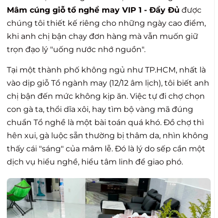
Mâm cúng giỗ tổ nghề may VIP 1 - Đầy Đủ
được
chúng tôi thiết kế riêng cho những ngày cao điểm,
khi anh chị bận chạy đơn hàng mà vẫn muốn giữ
trọn đạo lý "uống nước nhớ nguồn".
Tại một thành phố không ngủ như TP.HCM, nhất là
vào dịp giỗ Tổ ngành may (12/12 âm lịch), tôi biết anh
chị bận đến mức không kịp ăn. Việc tự đi chợ chọn
con gà ta, thổi dĩa xôi, hay tìm bộ vàng mã đúng
chuẩn Tổ nghề là một bài toán quá khó. Đồ chợ thì
hên xui, gà luộc sẵn thường bị thâm da, nhìn không
thấy cái "sáng" của mâm lễ. Đó là lý do sếp cần một
dịch vụ hiểu nghề, hiểu tâm linh để giao phó.