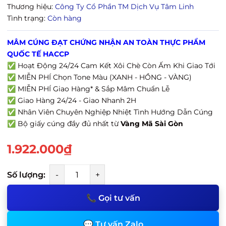
Thương hiệu:
Công Ty Cổ Phần TM Dịch Vụ Tâm Linh
Tình trạng:
Còn hàng
MÂM CÚNG ĐẠT CHỨNG NHẬN AN TOÀN THỰC PHẨM
QUỐC TẾ HACCP
✅ Hoạt Động 24/24 Cam Kết Xôi Chè Còn Ấm Khi Giao Tới
✅ MIỄN PHÍ Chọn Tone Màu (XANH - HỒNG - VÀNG)
✅ MIỄN PHÍ Giao Hàng* & Sắp Mâm Chuẩn Lễ
✅ Giao Hàng 24/24 - Giao Nhanh 2H
✅ Nhân Viên Chuyên Nghiệp Nhiệt Tình Hướng Dẫn Cúng
✅ Bộ giấy cúng đầy đủ nhất từ
Vàng Mã Sài Gòn
1.922.000₫
Số lượng:
-
+
📞 Gọi tư vấn
💬 Tư vấn Zalo