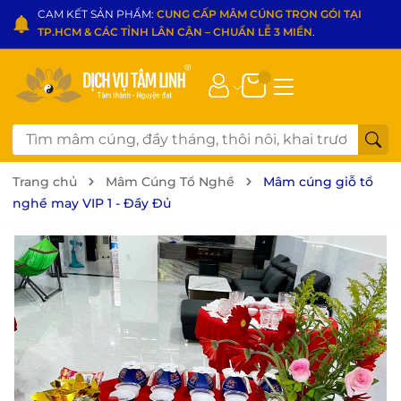
CAM KẾT SẢN PHẨM:
CUNG CẤP MÂM CÚNG TRỌN GÓI TẠI
TP.HCM & CÁC TỈNH LÂN CẬN – CHUẨN LỄ 3 MIỀN
.
Trang chủ
Mâm Cúng Tổ Nghề
Mâm cúng giỗ tổ
nghề may VIP 1 - Đầy Đủ