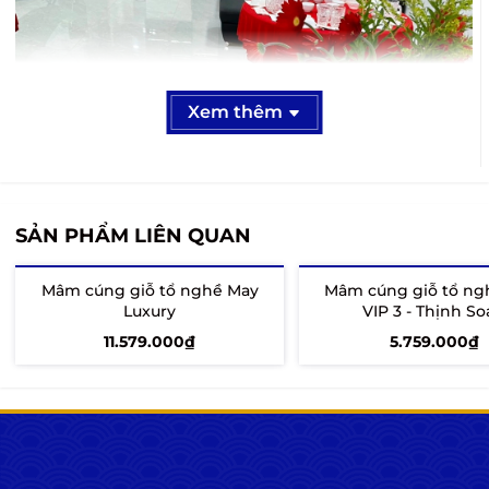
Xem thêm
SẢN PHẨM LIÊN QUAN
Mâm cúng giỗ tổ nghề May
Mâm cúng giỗ tổ ng
Luxury
VIP 3 - Thịnh S
11.579.000₫
5.759.000₫
Thêm vào giỏ
Thêm vào giỏ
ẢNH 1: Mâm lễ VIP 1 đầy đủ, bài trí thẩm mỹ dành
cho xưởng may chuyên nghiệp
Nỗi ám ảnh của chủ xưởng khi mâm lễ