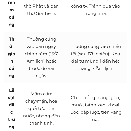
mâ
thờ Phật và bàn
công ty. Tránh đưa vào
m
thờ Gia Tiên).
trong nhà.
cú
ng
Th
Thường cúng
ời
vào ban ngày,
Thường cúng vào chiều
gia
chính rằm (15/7
tối (sau 17h chiều). Kéo
n
Âm lịch) hoặc
dài từ mùng 1 đến hết
cú
trước đó vài
tháng 7 Âm lịch.
ng
ngày.
Lễ
Mâm cơm
vật
Cháo trắng loãng, gạo,
chay/mặn, hoa
đặ
muối, bánh kẹo, khoai
quả tươi, trà
c
luộc, bắp luộc, tiền vàng
nước, nhang đèn
trư
mã...
thanh tịnh.
ng