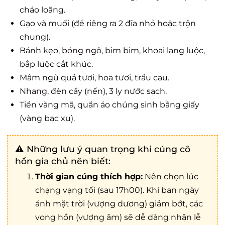
cháo loãng.
Gạo và muối (để riêng ra 2 đĩa nhỏ hoặc trộn
chung).
Bánh kẹo, bỏng ngô, bim bim, khoai lang luộc,
bắp luộc cắt khúc.
Mâm ngũ quả tươi, hoa tươi, trầu cau.
Nhang, đèn cầy (nến), 3 ly nước sạch.
Tiền vàng mã, quần áo chúng sinh bằng giấy
(vàng bạc xu).
⚠️ Những lưu ý quan trọng khi cúng cô
hồn gia chủ nên biết:
Thời gian cúng thích hợp:
Nên chọn lúc
chạng vạng tối (sau 17h00). Khi ban ngày
ánh mặt trời (vượng dương) giảm bớt, các
vong hồn (vượng âm) sẽ dễ dàng nhận lễ