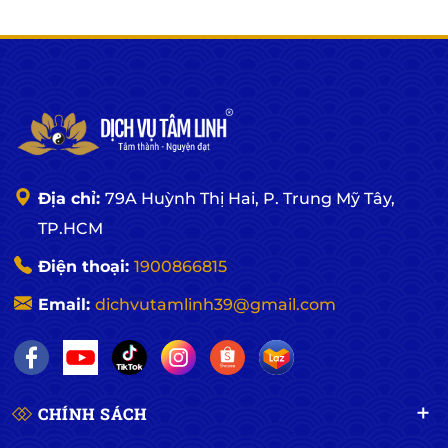
Địa chỉ:
79A Huỳnh Thị Hai, P. Trung Mỹ Tây,
TP.HCM
Điện thoại:
1900866815
Email:
dichvutamlinh39@gmail.com
CHÍNH SÁCH