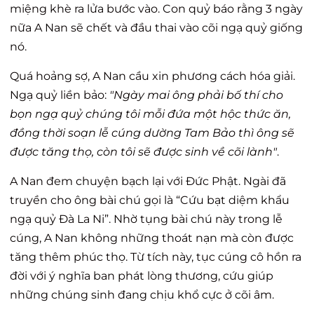
miệng khè ra lửa bước vào. Con quỷ báo rằng 3 ngày
nữa A Nan sẽ chết và đầu thai vào cõi ngạ quỷ giống
nó.
Quá hoảng sợ, A Nan cầu xin phương cách hóa giải.
Ngạ quỷ liền bảo:
"Ngày mai ông phải bố thí cho
bọn ngạ quỷ chúng tôi mỗi đứa một hộc thức ăn,
đồng thời soạn lễ cúng dường Tam Bảo thì ông sẽ
được tăng thọ, còn tôi sẽ được sinh về cõi lành"
.
A Nan đem chuyện bạch lại với Đức Phật. Ngài đã
truyền cho ông bài chú gọi là “Cứu bạt diệm khẩu
ngạ quỷ Đà La Ni”. Nhờ tụng bài chú này trong lễ
cúng, A Nan không những thoát nạn mà còn được
tăng thêm phúc thọ. Từ tích này, tục cúng cô hồn ra
đời với ý nghĩa ban phát lòng thương, cứu giúp
những chúng sinh đang chịu khổ cực ở cõi âm.