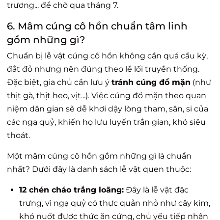
trương... để chờ qua tháng 7.
6. Mâm cúng cô hồn chuẩn tâm linh
gồm những gì?
Chuẩn bị lễ vật cúng cô hồn không cần quá cầu kỳ,
đắt đỏ nhưng nên đúng theo lề lối truyền thống.
Đặc biệt, gia chủ cần lưu ý
tránh cúng đồ mặn
(như
thịt gà, thịt heo, vịt...). Việc cúng đồ mặn theo quan
niệm dân gian sẽ dễ khơi dậy lòng tham, sân, si của
các ngạ quỷ, khiến họ lưu luyến trần gian, khó siêu
thoát.
Một
mâm cúng cô hồn gồm những gì
là chuẩn
nhất? Dưới đây là danh sách lễ vật quen thuộc:
12 chén cháo trắng loãng:
Đây là lễ vật đặc
trưng, vì ngạ quỷ có thực quản nhỏ như cây kim,
khó nuốt được thức ăn cứng, chủ yếu tiếp nhận