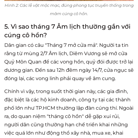
Hình 2: Các lễ vật mộc mạc, đúng phong tục truyền thống trong
mâm cúng cô hồn.
5. Vì sao tháng 7 Âm lịch thường gắn với
cúng cô hồn?
Dân gian có câu "Tháng 7 mở cửa mả". Người ta tin
rằng từ mùng 2/7 Âm lịch, Diêm Vương sẽ mở cửa
Quỷ Môn Quan để các vong hồn, quỷ đói được trở lại
dương gian. Đến sau 12h đêm ngày 14/7, cửa ngục sẽ
đóng lại, các vong linh phải quay về âm cung.
Chính vì vậy, trong suốt thời gian này, các gia đình,
đặc biệt là các hộ kinh doanh, công ty tại các thành
phố lớn như TP.HCM thường lập đàn cúng thí. Ngoài
ra, do quan niệm "tháng cô hồn" dễ gặp xui rủi,
người dân cũng thường hạn chế triển khai những
việc quá lớn như động thổ xây nhà, mua xe, khai