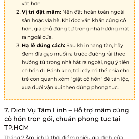
vật hơn.
Vị trí đặt mâm:
Nên đặt hoàn toàn ngoài
sân hoặc vỉa hè. Khi đọc
văn khấn cúng cô
hồn
, gia chủ đứng từ trong nhà hướng mặt
ra ngoài cửa.
Hạ lễ đúng cách:
Sau khi nhang tàn, hãy
đem đĩa gạo muối ra trước đường rải theo
hướng từ trong nhà hắt ra ngoài, ngụ ý tiễn
cô hồn đi. Bánh kẹo, trái cây có thể chia cho
trẻ con quanh xóm "giật cô hồn" để tán lộc,
xua đuổi vận xui theo đúng phong tục.
7. Dịch Vụ Tâm Linh – Hỗ trợ mâm cúng
cô hồn trọn gói, chuẩn phong tục tại
TP.HCM
Tháng 7 Âm lịch là thời điểm nhiều gia đình, cửa