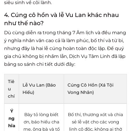
siêu sinh về cõi lành.
4. Cúng cô hồn và lễ Vu Lan khác nhau
như thế nào?
Dù cùng diễn ra trong tháng 7 Âm lịch và đều mang
ý nghĩa nhân văn cao cả là làm phúc, bố thí và từ bi,
nhưng đây là hai lễ cúng hoàn toàn độc lập. Để quý
gia chủ không bị nhầm lẫn, Dịch Vụ Tâm Linh đã lập
bảng so sánh chi tiết dưới đây:
Tiê
Lễ Vu Lan (Báo
Cúng Cô Hồn (Xá Tội
u
Hiếu)
Vong Nhân)
chí
Ý
Bày tỏ lòng biết
Bố thí, thương xót và chia
ng
ơn, báo hiếu cha
sẻ lễ vật cho các vong
hĩa
mẹ, ông bà và tổ
linh cô độc, không ai thờ