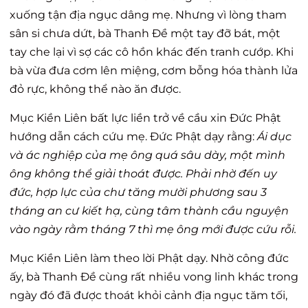
xuống tận địa ngục dâng mẹ. Nhưng vì lòng tham
sân si chưa dứt, bà Thanh Đề một tay đỡ bát, một
tay che lại vì sợ các cô hồn khác đến tranh cướp. Khi
bà vừa đưa cơm lên miệng, cơm bỗng hóa thành lửa
đỏ rực, không thể nào ăn được.
Mục Kiền Liên bất lực liền trở về cầu xin Đức Phật
hướng dẫn cách cứu mẹ. Đức Phật dạy rằng:
Ái dục
và ác nghiệp của mẹ ông quá sâu dày, một mình
ông không thể giải thoát được. Phải nhờ đến uy
đức, hợp lực của chư tăng mười phương sau 3
tháng an cư kiết hạ, cùng tâm thành cầu nguyện
vào ngày rằm tháng 7 thì mẹ ông mới được cứu rỗi.
Mục Kiền Liên làm theo lời Phật dạy. Nhờ công đức
ấy, bà Thanh Đề cùng rất nhiều vong linh khác trong
ngày đó đã được thoát khỏi cảnh địa ngục tăm tối,