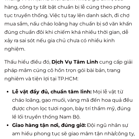
hàng, công ty tất bật chuẩn bị lễ cúng theo phong
tục truyền thống. Việc tự tay lên danh sách, đi chợ
mua sắm, nấu cháo loãng hay chuẩn bị sớ văn khấn
đúng chuẩn đôi khi chiếm khá nhiều thời gian, dễ
xảy ra sai sót nếu gia chủ chưa có nhiều kinh
nghiệm.
Thấu hiểu điều đó,
Dịch Vụ Tâm Linh
cung cấp giải
pháp
mâm cúng cô hồn trọn gói
bài bản, trang
nghiêm và tiện lợi tại TP.HCM:
Lễ vật đầy đủ, chuẩn tâm linh:
Mọi lễ vật từ
cháo loãng, gạo muối, vàng mã đến hoa quả đều
được chọn lọc tươi ngon, bày trí thẩm mỹ, đúng
lề lối truyền thống Nam Bộ.
Giao hàng tận nơi, đúng giờ:
Đội ngũ nhân sự
am hiểu phong tục sẽ giao mâm tận nhà/công ty,