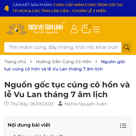
CAM KẾT SẢN PHẨM:
CUNG CẤP MÂM CÚNG TRỌN GÓI TẠI
TP.HCM & CÁC TỈNH LÂN CẬN – CHUẨN LỄ 3 MIỀN
.
Trang chủ
Hướng Dẫn Cúng Cô Hồn
Nguồn gốc
tục cúng cô hồn và lễ Vu Lan tháng 7 âm lịch
Nguồn gốc tục cúng cô hồn và
lễ Vu Lan tháng 7 âm lịch
Thứ Bảy, 06/05/2023
Nghĩa Nguyễn Xuân
Nội dung bài viết