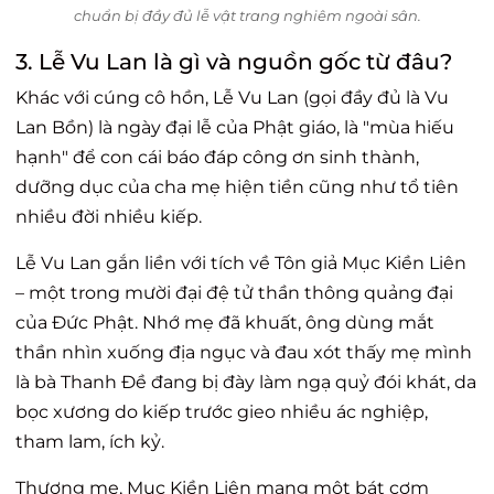
chuẩn bị đầy đủ lễ vật trang nghiêm ngoài sân.
3. Lễ Vu Lan là gì và nguồn gốc từ đâu?
Khác với cúng cô hồn, Lễ Vu Lan (gọi đầy đủ là Vu
Lan Bồn) là ngày đại lễ của Phật giáo, là "mùa hiếu
hạnh" để con cái báo đáp công ơn sinh thành,
dưỡng dục của cha mẹ hiện tiền cũng như tổ tiên
nhiều đời nhiều kiếp.
Lễ Vu Lan gắn liền với tích về Tôn giả Mục Kiền Liên
– một trong mười đại đệ tử thần thông quảng đại
của Đức Phật. Nhớ mẹ đã khuất, ông dùng mắt
thần nhìn xuống địa ngục và đau xót thấy mẹ mình
là bà Thanh Đề đang bị đày làm ngạ quỷ đói khát, da
bọc xương do kiếp trước gieo nhiều ác nghiệp,
tham lam, ích kỷ.
Thương mẹ, Mục Kiền Liên mang một bát cơm