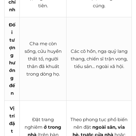
chí
tiên.
cúng.
nh
Đố
i
tư
Cha mẹ còn
ợn
sống, cửu huyền
Các cô hồn, ngạ quỷ lang
g
thất tổ, người
thang, chiến sĩ trận vong,
hư
thân đã khuất
tiểu sản... ngoài xã hội.
ớn
trong dòng họ.
g
đế
n
Vị
trí
Đặt trang
Theo phong tục phổ biến
đặ
nghiêm
ở trong
nên đặt
ngoài sân, vỉa
t
nhà
(trên bàn
hè, trước cửa nhà
hoặc