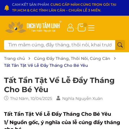
CAM KẾT SẢN PHẨM:
CUNG CẤP MÂM CÚNG TRỌN GÓI TẠI
TP.HCM & CÁC TỈNH LÂN CẬN – CHUẨN LỄ 3 MIỀN
.
Trang chủ
Cúng Đầy Tháng, Thôi Nôi, Cúng Căn
Tất Tần Tật Về Lễ Đầy Tháng Cho Bé Yêu
Tất Tần Tật Về Lễ Đầy Tháng
Cho Bé Yêu
Thứ Năm, 10/04/2025
Nghĩa Nguyễn Xuân
Tất Tần Tật Về Lễ Đầy Tháng Cho Bé Yêu
1/ Nguồn gốc, ý nghĩa của lễ cúng đầy tháng