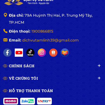
Địa chỉ:
79A Huỳnh Thị Hai, P. Trung Mỹ Tây,
TP.HCM
Điện thoại:
1900866815
Email:
dichvutamlinh39@gmail.com
CHÍNH SÁCH
VỀ CHÚNG TÔI
HỖ TRỢ THANH TOÁN