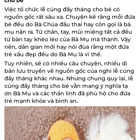
cho bé
Việc tổ chức lễ
cúng đầy tháng
cho bé có
nguồn gốc rất sâu xa. Chuyện kể rằng mỗi đứa
bé đều do Bà Chúa đầu thai hay còn gọi là bà
mụ nặn ra. Từ chân, tay, mũi miệng tất cả đều
từ bàn tay khéo léo của Bà Mụ mà thành. Vậy
nên, dân gian mới hay nói đùa rằng một đứa
trẻ xấu đẹp đều do Bà Mụ là vì thế.
Tuy nhiên, sẽ có nhiều câu chuyện, nhiều dị
bản lưu truyền về nguồn gốc của nghi lễ cúng
đầy tháng khác nhau. Nhưng chung quy lại, lễ
cúng đầy tháng cho bé vẫn mang ý nghĩa tạ
ơn Bà Mụ và các thần linh đã phù hộ cho đứa
trẻ mạnh khỏe và bình an.