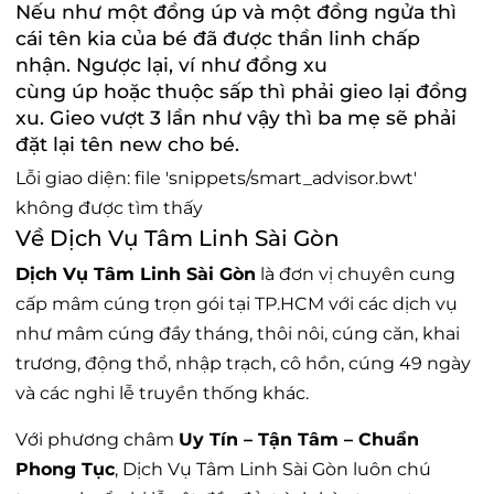
Nếu như một đồng úp và một đồng ngửa thì
cái tên kia của bé đã được thần linh chấp
nhận. Ngược lại, ví như đồng xu
cùng úp hoặc thuộc sấp thì phải gieo lại đồng
xu. Gieo vượt 3 lần như vậy thì ba mẹ sẽ phải
đặt lại tên new cho bé.
Lỗi giao diện: file 'snippets/smart_advisor.bwt'
không được tìm thấy
Về Dịch Vụ Tâm Linh Sài Gòn
Dịch Vụ Tâm Linh Sài Gòn
là đơn vị chuyên cung
cấp mâm cúng trọn gói tại TP.HCM với các dịch vụ
như mâm cúng đầy tháng, thôi nôi, cúng căn, khai
trương, động thổ, nhập trạch, cô hồn, cúng 49 ngày
và các nghi lễ truyền thống khác.
Với phương châm
Uy Tín – Tận Tâm – Chuẩn
Phong Tục
, Dịch Vụ Tâm Linh Sài Gòn luôn chú