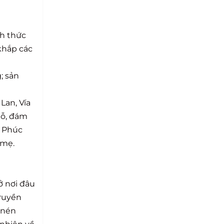
nh thức
khắp các
; sản
Lan, Vía
iỗ, đám
, Phúc
 mẹ.
ở nơi đâu
truyền
 nén