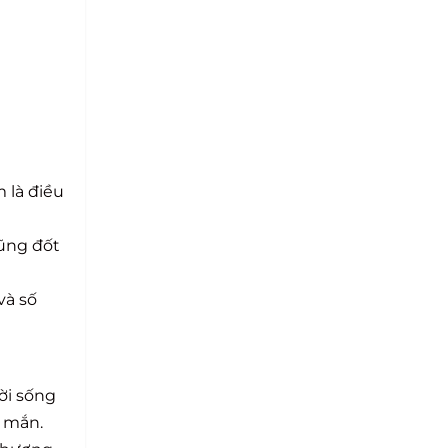
 là điều
cũng đốt
và số
ời sống
y mắn.