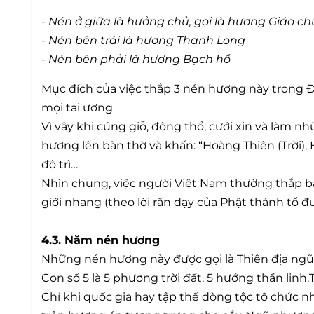
- Nén ở giữa là hưởng chủ, gọi là hương Giáo ch
- Nén bên trái là hương Thanh Long
- Nén bên phải là hương Bạch hổ
Mục đích của việc thắp 3 nén hương này trong Đạ
mọi tai ương
Vì vậy khi cúng giỗ, động thổ, cưới xin và làm n
hương lên bàn thờ và khấn: “Hoàng Thiên (Trời), 
độ trì…
Nhìn chung, việc người Việt Nam thường thắp b
giới nhang (theo lời răn dạy của Phật thánh tổ đ
4.3. Năm nén hương
Những nén hương này được gọi là Thiên địa ngũ
Con số 5 là 5 phương trời đất, 5 hướng thần linh
Chỉ khi quốc gia hay tập thể dòng tộc tổ chức n