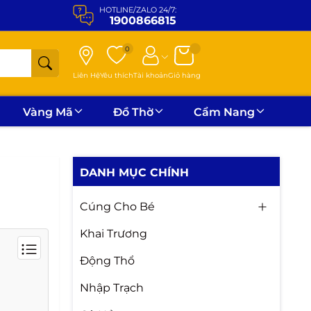
HOTLINE/ZALO 24/7:
1900866815
0
Liên Hệ
Yêu thích
Tài khoản
Giỏ hàng
Vàng Mã
Đồ Thờ
Cẩm Nang
DANH MỤC CHÍNH
Cúng Cho Bé
Khai Trương
Động Thổ
Nhập Trạch