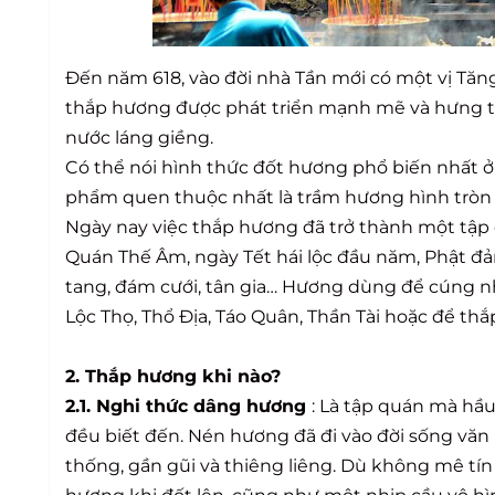
Đến năm 618, vào đời nhà Tần mới có một vị Tă
thắp hương được phát triển mạnh mẽ và hưng th
nước láng giềng.
Có thể nói hình thức đốt hương phổ biến nhất ở 
phẩm quen thuộc nhất là trầm hương hình tròn
Ngày nay việc thắp hương đã trở thành một tập q
Quán Thế Âm, ngày Tết hái lộc đầu năm, Phật đ
tang, đám cưới, tân gia… Hương dùng để cúng 
Lộc Thọ, Thổ Địa, Táo Quân, Thần Tài hoặc để th
2. Thắp hương khi nào?
2.1. Nghi thức dâng hương
: Là tập quán mà hầu
đều biết đến. Nén hương đã đi vào đời sống vă
thống, gần gũi và thiêng liêng. Dù không mê tín