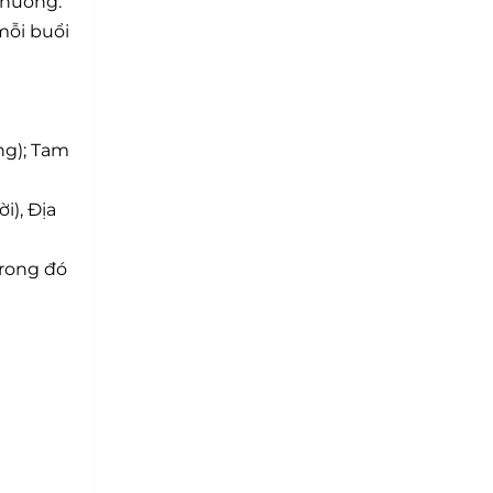
 hương.
mỗi buổi
ng); Tam
i), Địa
Trong đó