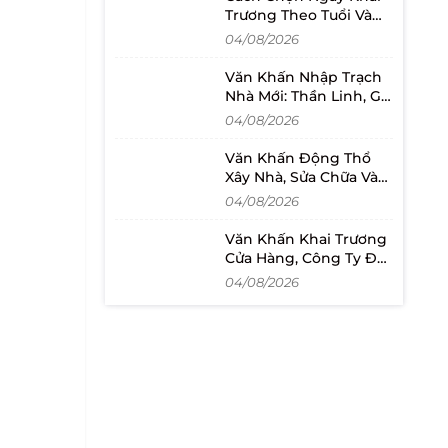
Trương Theo Tuổi Và
Lịch Mở Bán
04/08/2026
Văn Khấn Nhập Trạch
Nhà Mới: Thần Linh, Gia
Tiên Và Cách Đọc
04/08/2026
Văn Khấn Động Thổ
Xây Nhà, Sửa Chữa Và
Khởi Công Dự Án
04/08/2026
Văn Khấn Khai Trương
Cửa Hàng, Công Ty Đầy
Đủ Và Dễ Đọc
04/08/2026