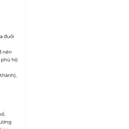
ua đuổi
 3 nén
) phù hộ
thành),
hổ.
hương