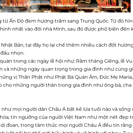
ng từ Ấn Độ đem hương trầm sang Trung Quốc. Từ đó hì
ịnh nhất vào đời nhà Minh, sau đó được phổ biến đến 
Nhật Bản, tại đây họ lại chế thêm nhiều cách đốt hương
 đầu nhọn.
uán trong các ngày lễ hội như: Rằm tháng Giêng, lễ Vu 
ản và những ngày quan trọng trong gia đình như cúng g
những vị Thần Phật như Phật Bà Quán Âm, Đức Mẹ Maria
ắp cho những người thân trong gia đình như ông bà, cha
 như mọi người dân Châu Á bất kể lứa tuổi nào và sống 
n hóa, tín ngưỡng của người Việt Nam như một nét đẹp 
 dị đoan, trong tâm thức mọi người Châu Á đều tin rằng