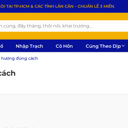
 TẠI TP.HCM & CÁC TỈNH LÂN CẬN – CHUẨN LỄ 3 MIỀN
.
hổ
Nhập Trạch
Cô Hồn
Cúng Theo Dịp
p hương đúng cách
cách