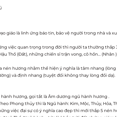
ủ
o giáo là linh ứng báo tin, bảo vệ người trong nhà và x
hững việc quan trọng trong đời thì người ta thường thắp
Hậu Thổ (Đất), những chiến sĩ trận vong, cô hồn… (Nhân 
a nén hương nhằm thể hiện ý nghĩa là tâm nhang (lòng 
ường) và định nhang (tuyệt đối không thay lòng đổi dạ).
 hành hương, gọi tắt là Âm dương ngũ hành hương .
.Theo Phong thủy thì là Ngũ hành: Kim, Mộc, Thủy, Hỏa, T
hững việc đại sự có ý nghĩa cao đẹp thì mới thắp 5 nén 