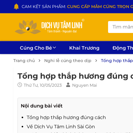
CAM KẾT SẢN PHẨM:
CUNG CẤP MÂM CÚNG TRỌN GÓI
Cúng Cho Bé
Khai Trương
Động T
Trang chủ
Nghi lễ cúng theo dịp
Tổng hợp thắ
Tổng hợp thắp hương đúng 
Thứ Tư, 10/05/2023
Nguyen Mai
Nội dung bài viết
Tổng hợp thắp hương đúng cách
Về Dịch Vụ Tâm Linh Sài Gòn