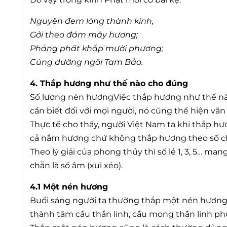
Nguyện đem lòng thành kính,
Gởi theo đám mây hương;
Phảng phất khắp mười phương;
Cúng dường ngôi Tam Bảo.
4. Thắp hương như thế nào cho đúng
Số lượng nén hươngViệc thắp hương như thế nào
cần biết đối với mọi người, nó cũng thể hiện vă
Thực tế cho thấy, người Việt Nam ta khi thắp hươn
cả nắm hương chứ không thắp hương theo số chẵn 
Theo lý giải của phong thủy thì số lẻ 1, 3, 5… m
chẵn là số âm (xui xẻo).
4.1 Một nén hương
Buổi sáng người ta thường thắp một nén hương lê
thành tâm cầu thần linh, cầu mong thần linh p