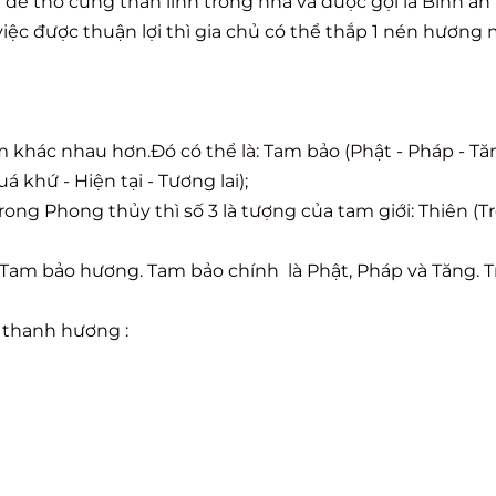
ể thờ cúng thần linh trong nhà và được gọi là Bình an
ệc được thuận lợi thì gia chủ có thể thắp 1 nén hương 
ệm khác nhau hơn.Đó có thể là: Tam bảo (Phật - Pháp - Tă
uá khứ - Hiện tại - Tương lai);
rong Phong thủy thì số 3 là tượng của tam giới: Thiên (Trờ
 Tam bảo hương. Tam bảo chính là Phật, Pháp và Tăng. 
 thanh hương :