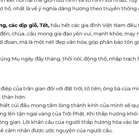
 kết nối hai thế giới hữu hình và vô hình với nhau. Tuy
ơ hồ, nhất là về ý nghĩa dâng hương theo truyền thống
, các dịp giỗ, Tết,
hầu hết các gia đình Việt Nam đều
n đền, chùa…cầu mong gia đạo yên vui, mạnh khỏe, may 
 đoan, mà là một nét đẹp văn hóa, góp phần bảo tồn giá
 cúng Mụ ngày đầy tháng, thôi nôi, động thổ, nhập trạch 
p của trần gian đối với đất trời, tổ tiên, ông bà của mì
 thản hơn.
thiết cúi đầu mong tấm lòng thành kính của mình sẽ q
ng lên tận ngai vàng của Trời Phật. Khi thắp hương khó
ông gian. Lời khấn cầu của người thắp hương hòa vào là
 sẽ cảm nhận được ước nguyện của người cầu.