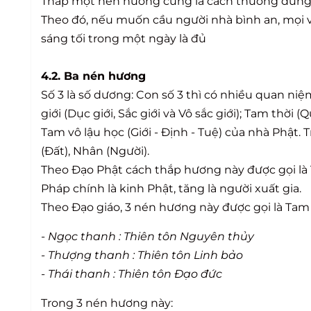
Thắp một nén hương cũng là cách thường dùng đ
Theo đó, nếu muốn cầu người nhà bình an, mọi vi
sáng tối trong một ngày là đủ
4.2. Ba nén hương
Số 3 là số dương: Con số 3 thì có nhiều quan ni
giới (Dục giới, Sắc giới và Vô sắc giới); Tam thời (Q
Tam vô lậu học (Giới - Định - Tuệ) của nhà Phật. T
(Đất), Nhân (Người).
Theo Đạo Phật cách thắp hương này được gọi là
Pháp chính là kinh Phật, tăng là người xuất gia.
Theo Đạo giáo, 3 nén hương này được gọi là Tam
- Ngọc thanh : Thiên tôn Nguyên thủy
- Thượng thanh : Thiên tôn Linh bảo
- Thái thanh : Thiên tôn Đạo đức
Trong 3 nén hương này: