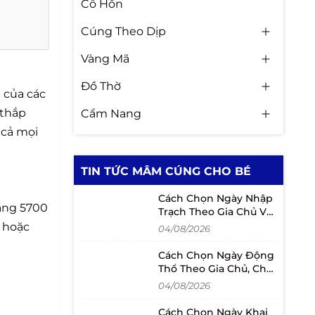
Cô Hồn
Cúng Theo Dịp
Vàng Mã
Đồ Thờ
 của các
 thắp
Cẩm Nang
 cả mọi
TIN TỨC MÂM CÚNG CHO BÉ
Cách Chọn Ngày Nhập
ảng 5700
Trạch Theo Gia Chủ Và
Lịch Chuyển Nhà
ẽ hoặc
04/08/2026
Cách Chọn Ngày Động
Thổ Theo Gia Chủ, Chủ
Đầu Tư Và Người Mượn
04/08/2026
Tuổi
Cách Chọn Ngày Khai