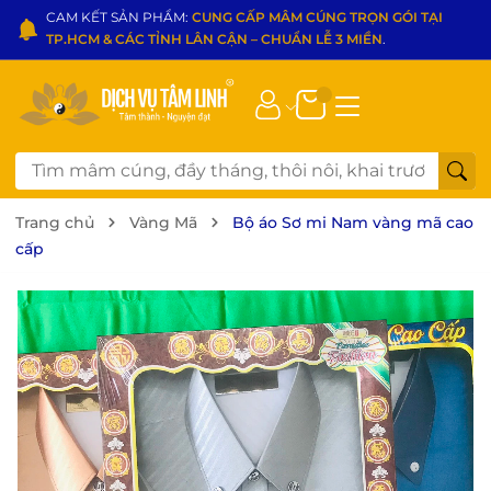
CAM KẾT SẢN PHẨM:
CUNG CẤP MÂM CÚNG TRỌN GÓI TẠI
TP.HCM & CÁC TỈNH LÂN CẬN – CHUẨN LỄ 3 MIỀN
.
Trang chủ
Vàng Mã
Bộ áo Sơ mi Nam vàng mã cao
cấp