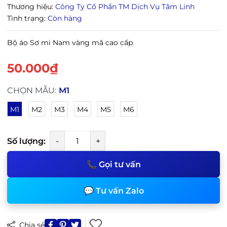
Thương hiệu:
Công Ty Cổ Phần TM Dịch Vụ Tâm Linh
Tình trạng:
Còn hàng
Bộ áo Sơ mi Nam
vàng mã
cao cấp
50.000₫
CHỌN MẪU:
M1
M1
M2
M3
M4
M5
M6
Số lượng:
-
+
📞 Gọi tư vấn
💬 Tư vấn Zalo
Chia sẻ