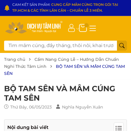
CAM KẾT SẢN PHẨM:
CUNG CẤP MÂM CÚNG TRỌN GÓI TẠI
TP.HCM & CÁC TỈNH LÂN CẬN – CHUẨN LỄ 3 MIỀN
.
Trang chủ
Cẩm Nang Cúng Lễ – Hướng Dẫn Chuẩn
Nghi Thức Tâm Linh
BỘ TAM SÊN VÀ MÂM CÚNG TAM
SÊN
BỘ TAM SÊN VÀ MÂM CÚNG
TAM SÊN
Thứ Bảy, 06/05/2023
Nghĩa Nguyễn Xuân
Nội dung bài viết