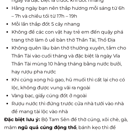
ngày và đặc biệt là trước khi đốt nhang
Hằng ngày bạn nên thắp hương mỗi sáng từ 6h
– 7h và chiều tối từ 17h – 19h
Mỗi lần thắp đốt 5 cây nhang
Không để các con vật hay trẻ em đến quậy phá
trang thờ làm ô uế bàn thờ Thần Tài, Thổ Địa
Không quên lâu bàn thờ thường xuyên, tắm cho
Thần Tài vào cuối tháng và đặc biệt là ngày Vía
Thần Tài mùng 10 hằng tháng bằng nước bưởi,
hay rượu pha nước
Khi cúng xong hũ gạo, hũ muối thì cất lại cho có
lộc, không được vung vãi ra ngoài
Vàng bạc, giấy cúng đốt ở ngoài
Rượu nước thì đứng trước cửa nhà tưới vào nhà
để mang tài lộc vào nhà
Đặc biệt lưu ý:
Bộ Tam Sên để thờ cúng, xôi chè, gà,
mâm
ngũ quả cúng động thổ
, bánh kẹo thì để