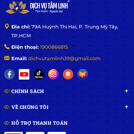
Địa chỉ:
79A Huỳnh Thị Hai, P. Trung Mỹ Tây,
TP.HCM
Điện thoại:
1900866815
Email:
dichvutamlinh39@gmail.com
CHÍNH SÁCH
VỀ CHÚNG TÔI
HỖ TRỢ THANH TOÁN