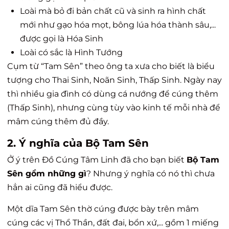
Loài mà bỏ đi bản chất cũ và sinh ra hình chất
mới như gạo hóa mọt, bông lúa hóa thành sâu,...
được gọi là Hóa Sinh
Loài có sắc là Hình Tướng
Cụm từ “Tam Sên” theo ông ta xưa cho biết là biểu
tượng cho Thai Sinh, Noãn Sinh, Thấp Sinh. Ngày nay
thì nhiều gia đình có dùng cá nướng để cúng thêm
(Thấp Sinh), nhưng cùng tùy vào kinh tế mỗi nhà để
mâm cúng thêm đủ đầy.
2. Ý nghĩa của Bộ Tam Sên
Ở ý trên Đồ Cúng Tâm Linh đã cho bạn biết
Bộ Tam
Sên gồm những gì
? Nhưng ý nghĩa có nó thì chưa
hẳn ai cũng đã hiểu được.
Một dĩa Tam Sên thờ cúng được bày trên mâm
cúng các vị Thổ Thần, đất đai, bổn xứ,... gồm 1 miếng