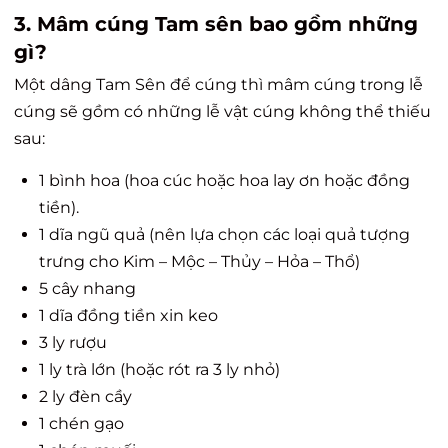
3. Mâm cúng Tam sên bao gồm những
gì?
Một dâng Tam Sên để cúng thì mâm cúng trong lễ
cúng sẽ gồm có những lễ vật cúng không thể thiếu
sau:
1 bình hoa (hoa cúc hoặc hoa lay ơn hoặc đồng
tiền).
1 dĩa ngũ quả (nên lựa chọn các loại quả tượng
trưng cho Kim – Mộc – Thủy – Hỏa – Thổ)
5 cây nhang
1 dĩa đồng tiền xin keo
3 ly rượu
1 ly trà lớn (hoặc rót ra 3 ly nhỏ)
2 ly đèn cầy
1 chén gạo