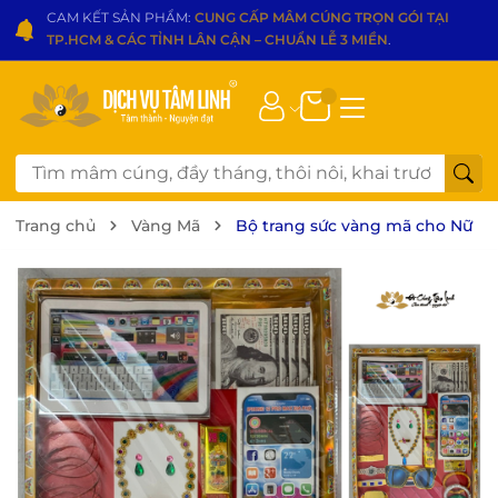
CAM KẾT SẢN PHẨM:
CUNG CẤP MÂM CÚNG TRỌN GÓI TẠI
TP.HCM & CÁC TỈNH LÂN CẬN – CHUẨN LỄ 3 MIỀN
.
Trang chủ
Vàng Mã
Bộ trang sức vàng mã cho Nữ