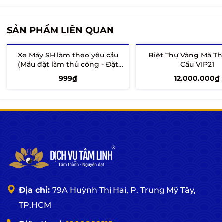
SẢN PHẨM LIÊN QUAN
Xe Máy SH làm theo yêu cầu
Biệt Thự Vàng Mã T
(Mẫu đặt làm thủ công - Đặt
Cầu VIP21
trước 7 - 10 ngày)
999₫
12.000.000₫
Thêm vào giỏ
Thêm vào giỏ
Địa chỉ:
79A Huỳnh Thị Hai, P. Trung Mỹ Tây,
TP.HCM