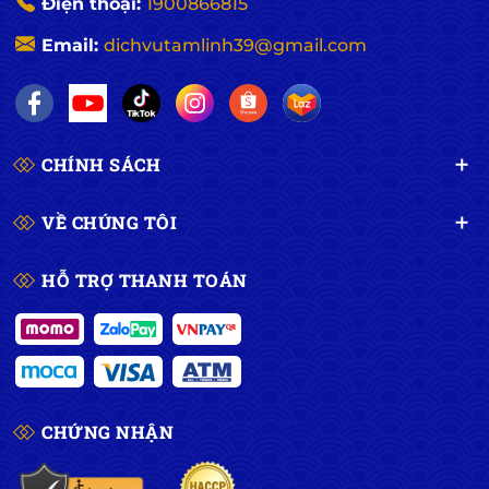
Điện thoại:
1900866815
Email:
dichvutamlinh39@gmail.com
CHÍNH SÁCH
VỀ CHÚNG TÔI
HỖ TRỢ THANH TOÁN
CHỨNG NHẬN