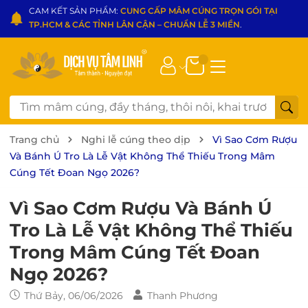
CAM KẾT SẢN PHẨM:
CUNG CẤP MÂM CÚNG TRỌN GÓI TẠI
TP.HCM & CÁC TỈNH LÂN CẬN – CHUẨN LỄ 3 MIỀN
.
Trang chủ
Nghi lễ cúng theo dịp
Vì Sao Cơm Rượu
Và Bánh Ú Tro Là Lễ Vật Không Thể Thiếu Trong Mâm
Cúng Tết Đoan Ngọ 2026?
Vì Sao Cơm Rượu Và Bánh Ú
Tro Là Lễ Vật Không Thể Thiếu
Trong Mâm Cúng Tết Đoan
Ngọ 2026?
Thứ Bảy, 06/06/2026
Thanh Phương