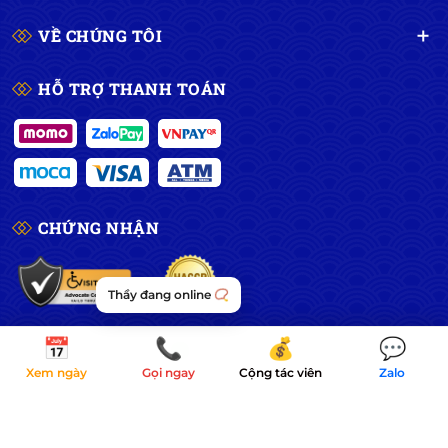
VỀ CHÚNG TÔI
HỖ TRỢ THANH TOÁN
CHỨNG NHẬN
📅
📞
💰
💬
Xem ngày
Gọi ngay
Cộng tác viên
Zalo
©
2026 Dịch Vụ Tâm Linh Sài Gòn – CÔNG TY CP
TM DỊCH VỤ TÂM LINH – MST: 0315934620
Cung cấp bởi
Sapo