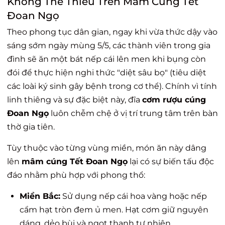
Không Thể Thiếu Trên Mâm Cúng Tết
Đoan Ngọ
Theo phong tục dân gian, ngay khi vừa thức dậy vào
sáng sớm ngày mùng 5/5, các thành viên trong gia
đình sẽ ăn một bát nếp cái lên men khi bụng còn
đói để thực hiện nghi thức "diệt sâu bọ" (tiêu diệt
các loài ký sinh gây bệnh trong cơ thể). Chính vì tính
linh thiêng và sự đặc biệt này, đĩa
cơm rượu cúng
Đoan Ngọ
luôn chễm chệ ở vị trí trung tâm trên bàn
thờ gia tiên.
Tùy thuộc vào từng vùng miền, món ăn này dâng
lên
mâm cúng Tết Đoan Ngọ
lại có sự biến tấu độc
đáo nhằm phù hợp với phong thổ:
Miền Bắc:
Sử dụng nếp cái hoa vàng hoặc nếp
cẩm hạt tròn đem ủ men. Hạt cơm giữ nguyên
dáng, dẻo bùi và ngọt thanh tự nhiên.