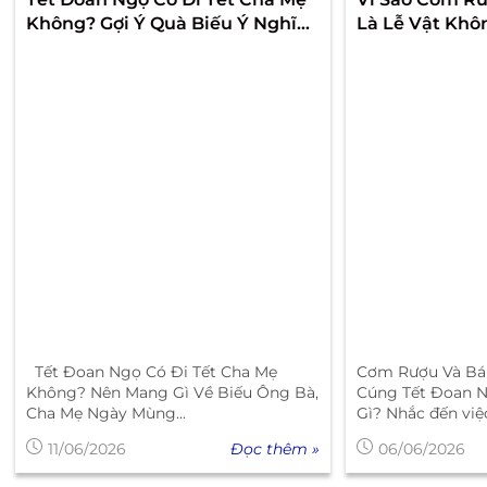
Không? Gợi Ý Quà Biếu Ý Nghĩa
Là Lễ Vật Khô
Ngày Mùng 5 Tháng 5
Trong Mâm Cú
2026?
Tết Đoan Ngọ Có Đi Tết Cha Mẹ
Cơm Rượu Và Bá
Không? Nên Mang Gì Về Biếu Ông Bà,
Cúng Tết Đoan N
Cha Mẹ Ngày Mùng...
Gì? Nhắc đến việ
Đọc thêm »
11/06/2026
06/06/2026