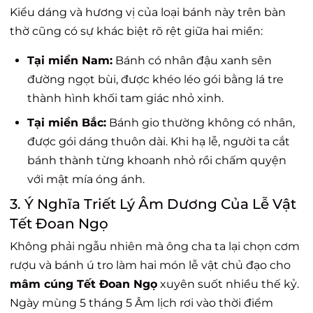
Kiểu dáng và hương vị của loại bánh này trên bàn
thờ cũng có sự khác biệt rõ rệt giữa hai miền:
Tại miền Nam:
Bánh có nhân đậu xanh sên
đường ngọt bùi, được khéo léo gói bằng lá tre
thành hình khối tam giác nhỏ xinh.
Tại miền Bắc:
Bánh gio thường không có nhân,
được gói dáng thuôn dài. Khi hạ lễ, người ta cắt
bánh thành từng khoanh nhỏ rồi chấm quyện
với mật mía óng ánh.
3. Ý Nghĩa Triết Lý Âm Dương Của Lễ Vật
Tết Đoan Ngọ
Không phải ngẫu nhiên mà ông cha ta lại chọn cơm
rượu và bánh ú tro làm hai món lễ vật chủ đạo cho
mâm cúng Tết Đoan Ngọ
xuyên suốt nhiều thế kỷ.
Ngày mùng 5 tháng 5 Âm lịch rơi vào thời điểm