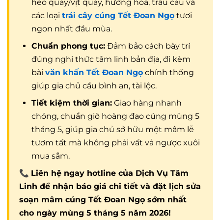
heo quay/vịt quay, hương hoa, trầu cau và
các loại
trái cây cúng Tết Đoan Ngọ
tươi
ngon nhất đầu mùa.
Chuẩn phong tục:
Đảm bảo cách bày trí
đúng nghi thức tâm linh bản địa, đi kèm
bài
văn khấn Tết Đoan Ngọ
chính thống
giúp gia chủ cầu bình an, tài lộc.
Tiết kiệm thời gian:
Giao hàng nhanh
chóng, chuẩn giờ hoàng đạo cúng mùng 5
tháng 5, giúp gia chủ sở hữu một mâm lễ
tươm tất mà không phải vất vả ngược xuôi
mua sắm.
📞
Liên hệ ngay hotline của Dịch Vụ Tâm
Linh để nhận báo giá chi tiết và đặt lịch sửa
soạn mâm cúng Tết Đoan Ngọ sớm nhất
cho ngày mùng 5 tháng 5 năm 2026!