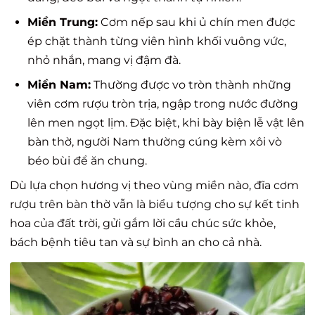
Miền Trung:
Cơm nếp sau khi ủ chín men được
ép chặt thành từng viên hình khối vuông vức,
nhỏ nhắn, mang vị đậm đà.
Miền Nam:
Thường được vo tròn thành những
viên cơm rượu tròn trịa, ngập trong nước đường
lên men ngọt lịm. Đặc biệt, khi bày biện lễ vật lên
bàn thờ, người Nam thường cúng kèm xôi vò
béo bùi để ăn chung.
Dù lựa chọn hương vị theo vùng miền nào, đĩa cơm
rượu trên bàn thờ vẫn là biểu tượng cho sự kết tinh
hoa của đất trời, gửi gắm lời cầu chúc sức khỏe,
bách bệnh tiêu tan và sự bình an cho cả nhà.