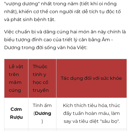
"vượng dương" nhất trong năm (tiết khí oi nồng
nhất), khiến cơ thể con người rất dễ tích tụ độc tố
và phát sinh bệnh tật.
Việc chuẩn bị và dâng cúng hai món ăn này chính là
biểu tượng đỉnh cao của triết lý cân bằng Âm -
Dương trong đời sống văn hóa Việt:
Lễ vật
Thuộc
trên
tính y
Tác dụng đối với sức khỏe
mâm
học cổ
cúng
truyền
Tính ấm
Kích thích tiêu hóa, thúc
Cơm
(
Dương
đẩy tuần hoàn máu, làm
Rượu
)
say và tiêu diệt "sâu bọ".