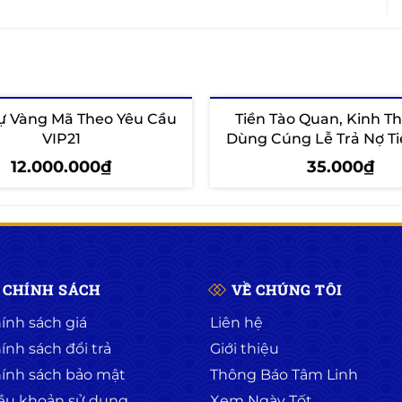
hự Vàng Mã Theo Yêu Cầu
Tiền Tào Quan, Kinh Th
VIP21
Dùng Cúng Lễ Trả Nợ Ti
12.000.000₫
35.000₫
hêm vào giỏ
Tùy chọn
CHÍNH SÁCH
VỀ CHÚNG TÔI
ính sách giá
Liên hệ
ính sách đổi trả
Giới thiệu
ính sách bảo mật
Thông Báo Tâm Linh
ều khoản sử dụng
Xem Ngày Tốt