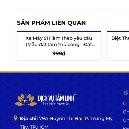
SẢN PHẨM LIÊN QUAN
Xe Máy SH làm theo yêu cầu
Biệt T
(Mẫu đặt làm thủ công - Đặt
trước 7 - 10 ngày)
999₫
Thêm vào giỏ
T
Ch
Ch
Địa chỉ:
79A Huỳnh Thị Hai, P. Trung Mỹ
Ch
Tây, TP.HCM
Đi