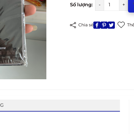
Số lượng:
-
+
Chia sẻ
Thê
NG