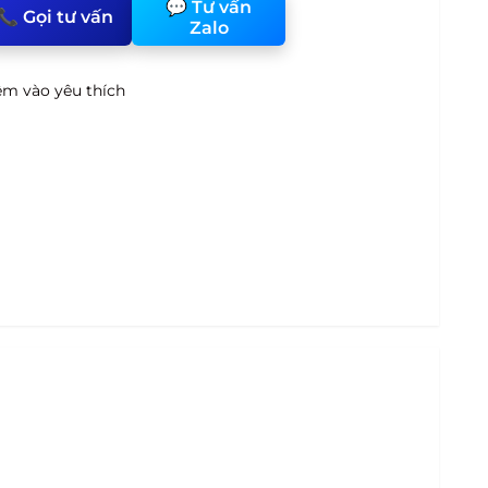
💬 Tư vấn
📞 Gọi tư vấn
Zalo
m vào yêu thích