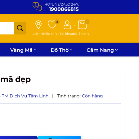
HOTLINE/ZALO 24/7:
1900866815
0
Liên Hệ
Yêu thích
Tài khoản
Giỏ hàng
Vàng Mã
Đồ Thờ
Cẩm Nang
 mã đẹp
n TM Dịch Vụ Tâm Linh
|
Tình trạng:
Còn hàng