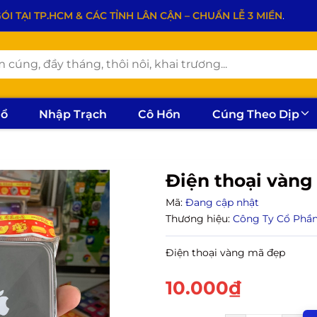
 TẠI TP.HCM & CÁC TỈNH LÂN CẬN – CHUẨN LỄ 3 MIỀN
.
hổ
Nhập Trạch
Cô Hồn
Cúng Theo Dịp
Điện thoại vàng
Mã:
Đang cập nhật
Thương hiệu:
Công Ty Cổ Phầ
Điện thoại vàng mã đẹp
10.000₫