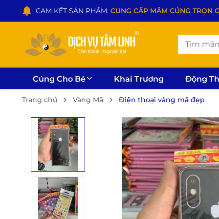
CAM KẾT SẢN PHẨM:
CUNG CẤP MÂM CÚNG TRỌN GÓI
Cúng Cho Bé
Khai Trương
Động T
Trang chủ
Vàng Mã
Điện thoại vàng mã đẹp