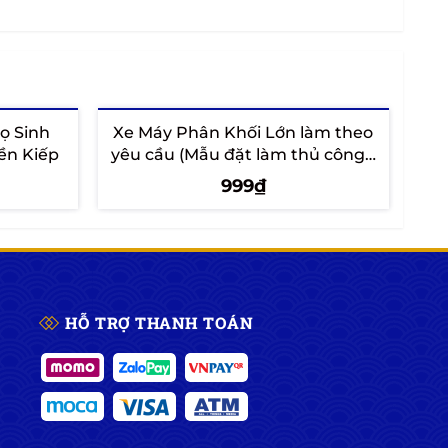
ọ Sinh
Xe Máy Phân Khối Lớn làm theo
Cây
ền Kiếp
yêu cầu (Mẫu đặt làm thủ công -
đ
Đặt trước 7 - 10 ngày)
999₫
Thêm vào giỏ
HỖ TRỢ THANH TOÁN