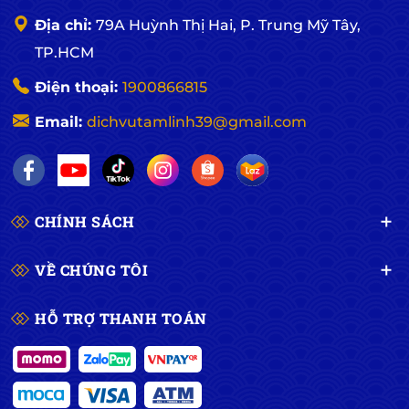
Địa chỉ:
79A Huỳnh Thị Hai, P. Trung Mỹ Tây,
TP.HCM
Điện thoại:
1900866815
Email:
dichvutamlinh39@gmail.com
CHÍNH SÁCH
VỀ CHÚNG TÔI
HỖ TRỢ THANH TOÁN