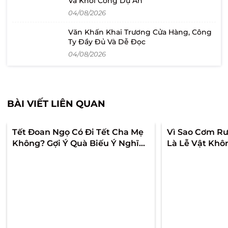
Và Khởi Công Dự Án
04/08/2026
Văn Khấn Khai Trương Cửa Hàng, Công
Ty Đầy Đủ Và Dễ Đọc
04/08/2026
BÀI VIẾT LIÊN QUAN
Tết Đoan Ngọ Có Đi Tết Cha Mẹ
Vì Sao Cơm Rư
Không? Gợi Ý Quà Biếu Ý Nghĩa
Là Lễ Vật Khô
Ngày Mùng 5 Tháng 5
Trong Mâm Cú
2026?