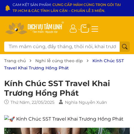
CAM KẾT SẢN PHẨM:
CUNG CẤP MÂM CÚNG TRỌN GÓI TẠI
TP.HCM & CÁC TỈNH LÂN CẬN – CHUẨN LỄ 3 MIỀN
.
Trang chủ
Nghi lễ cúng theo dịp
Kính Chúc SST
Travel Khai Trương Hồng Phát
Kính Chúc SST Travel Khai
Trương Hồng Phát
Thứ Năm, 22/05/2025
Nghĩa Nguyễn Xuân
Kính Chúc SST Travel Khai Trương Hồng Phát