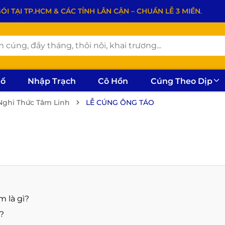
 TẠI TP.HCM & CÁC TỈNH LÂN CẬN – CHUẨN LỄ 3 MIỀN
.
hổ
Nhập Trạch
Cô Hồn
Cúng Theo Dịp
ghi Thức Tâm Linh
LỄ CÚNG ÔNG TÁO
 là gì?
?