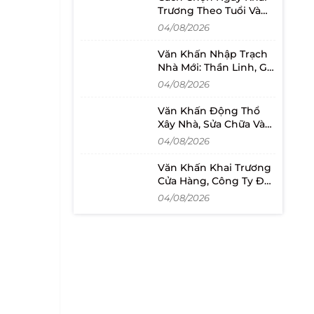
Trương Theo Tuổi Và
Lịch Mở Bán
04/08/2026
Văn Khấn Nhập Trạch
Nhà Mới: Thần Linh, Gia
Tiên Và Cách Đọc
04/08/2026
Văn Khấn Động Thổ
Xây Nhà, Sửa Chữa Và
Khởi Công Dự Án
04/08/2026
Văn Khấn Khai Trương
Cửa Hàng, Công Ty Đầy
Đủ Và Dễ Đọc
04/08/2026