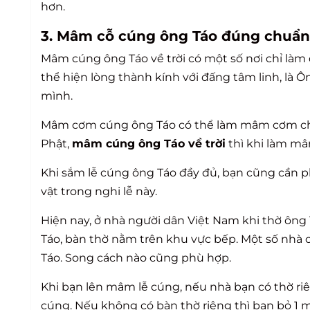
hơn.
3. Mâm cỗ cúng ông Táo đúng chuẩn
Mâm cúng ông Táo về trời có một số nơi chỉ là
thể hiện lòng thành kính với đấng tâm linh, là Ô
mình.
Mâm cơm cúng ông Táo có thể làm mâm cơm ch
Phật,
mâm cúng ông Táo về trời
thì khi làm m
Khi sắm lễ cúng ông Táo đầy đủ, bạn cũng cần ph
vật trong nghi lễ này.
Hiện nay, ở nhà người dân Việt Nam khi thờ ông T
Táo, bàn thờ nằm trên khu vực bếp. Một số nhà c
Táo. Song cách nào cũng phù hợp.
Khi bạn lên mâm lễ cúng, nếu nhà bạn có thờ riê
cúng. Nếu không có bàn thờ riêng thì bạn bỏ 1