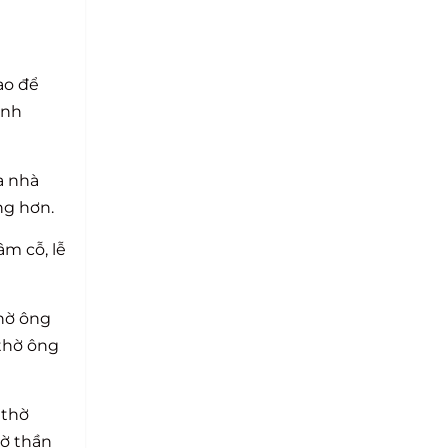
ao để
ình
a nhà
ng hơn.
âm cỗ, lễ
thờ ông
 thờ ông
 thờ
hờ thần