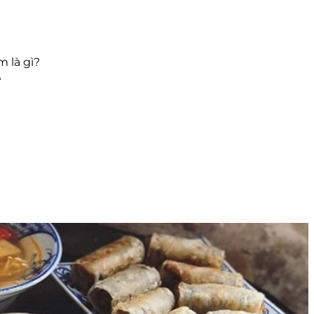
 là gì?
?