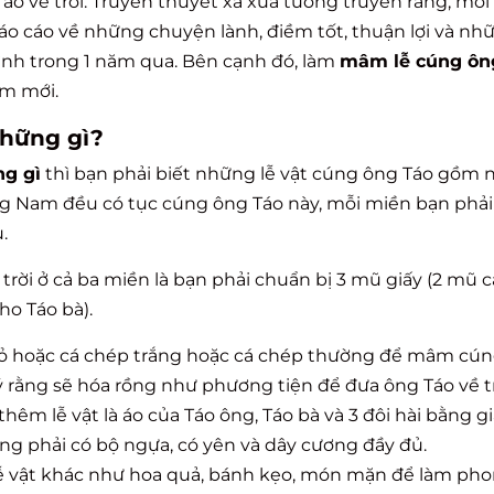
Táo về trời. Truyền thuyết xa xưa tương truyền rằng, mỗ
báo cáo về những chuyện lành, điềm tốt, thuận lợi và nh
ình trong 1 năm qua. Bên cạnh đó, làm
mâm lễ cúng ông
ăm mới.
những gì?
g gì
thì bạn phải biết những lễ vật cúng ông Táo gồm 
ung Nam đều có tục cúng ông Táo này, mỗi miền bạn phả
.
trời ở cả ba miền là bạn phải chuẩn bị 3 mũ giấy (2 mũ 
o Táo bà).
ỏ hoặc cá chép trắng hoặc cá chép thường để mâm cú
rằng sẽ hóa rồng như phương tiện để đưa ông Táo về tr
êm lễ vật là áo của Táo ông, Táo bà và 3 đôi hài bằng gi
g phải có bộ ngựa, có yên và dây cương đầy đủ.
lễ vật khác như hoa quả, bánh kẹo, món mặn để làm ph