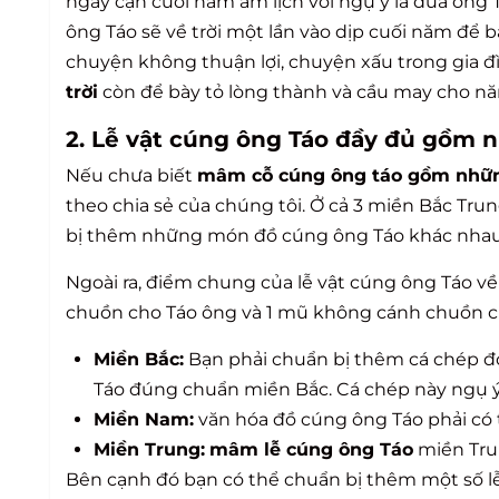
ngày cận cuối năm âm lịch với ngụ ý là đưa ông 
ông Táo sẽ về trời một lần vào dịp cuối năm để 
chuyện không thuận lợi, chuyện xấu trong gia đ
trời
còn để bày tỏ lòng thành và cầu may cho n
2. Lễ vật cúng ông Táo đầy đủ gồm 
Nếu chưa biết
mâm cỗ cúng ông táo gồm nhữn
theo chia sẻ của chúng tôi. Ở cả 3 miền Bắc Tr
bị thêm những món đồ cúng ông Táo khác nhau
Ngoài ra, điểm chung của lễ vật cúng ông Táo về 
chuồn cho Táo ông và 1 mũ không cánh chuồn ch
Miền Bắc:
Bạn phải chuẩn bị thêm cá chép đ
Táo đúng chuẩn miền Bắc. Cá chép này ngụ ý 
Miền Nam:
văn hóa đồ cúng ông Táo phải có th
Miền Trung:
mâm lễ cúng ông Táo
miền Trun
Bên cạnh đó bạn có thể chuẩn bị thêm một số 