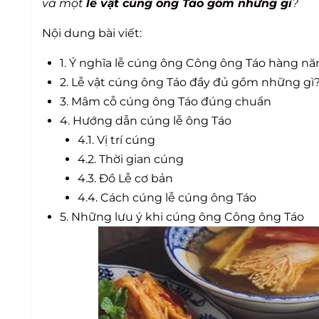
và một
lễ vật cúng ông Táo gồm những gì
?
Nội dung bài viết:
1. Ý nghĩa lễ cúng ông Công ông Táo hàng năm
2. Lễ vật cúng ông Táo đầy đủ gồm những gì
3. Mâm cỗ cúng ông Táo đúng chuẩn
4. Hướng dẫn cúng lễ ông Táo
4.1. Vị trí cúng
4.2. Thời gian cúng
4.3. Đồ Lễ cơ bản
4.4. Cách cúng lễ cúng ông Táo
5. Những lưu ý khi cúng ông Công ông Táo