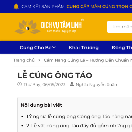
CAM KẾT SẢN PHẨM:
CUNG CẤP MÂM CÚNG TRỌN GÓI
Cúng Cho Bé
Khai Trương
Động T
Trang chủ
Cẩm Nang Cúng Lễ – Hướng Dẫn Chuẩn N
LỄ CÚNG ÔNG TÁO
Thứ Bảy, 06/05/2023
Nghĩa Nguyễn Xuân
Nội dung bài viết
1.Ý nghĩa lễ cúng ông Công ông Táo hàng năm
2. Lễ vật cúng ông Táo đầy đủ gồm những gì