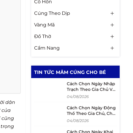
Cô Hồn
Cúng Theo Dịp
Vàng Mã
Đồ Thờ
Cẩm Nang
TIN TỨC MÂM CÚNG CHO BÉ
Cách Chọn Ngày Nhập
Trạch Theo Gia Chủ Và
Lịch Chuyển Nhà
04/08/2026
ời dân
Cách Chọn Ngày Động
ữ của
Thổ Theo Gia Chủ, Chủ
i cũng
Đầu Tư Và Người Mượn
04/08/2026
Tuổi
 trọng
Cách Chọn Ngày Khai