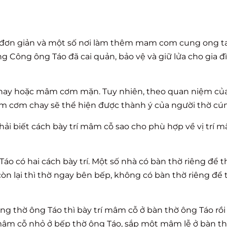
m đơn giản và một số nơi làm thêm mam com cung ong t
ng Công ông Táo đã cai quản, bảo vệ và giữ lửa cho gia đ
ay hoặc mâm cơm mặn. Tuy nhiên, theo quan niệm củ
âm cơm chay sẽ thể hiện được thành ý của người thờ cú
ải biết cách bày trí mâm cỗ sao cho phù hợp về vị trí m
áo có hai cách bày trí. Một số nhà có bàn thờ riêng để 
òn lại thì thờ ngay bên bếp, không có bàn thờ riêng để
ng thờ ông Táo thì bày trí mâm cỗ ở bàn thờ ông Táo rồi
 mâm cỗ nhỏ ở bếp thờ ông Táo, sắp một mâm lễ ở bàn t