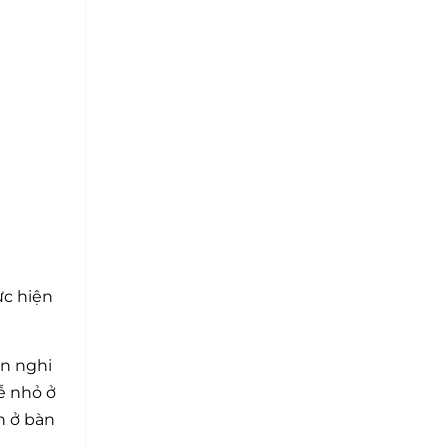
ực hiện
ện nghi
ễ nhỏ ở
h ở bàn