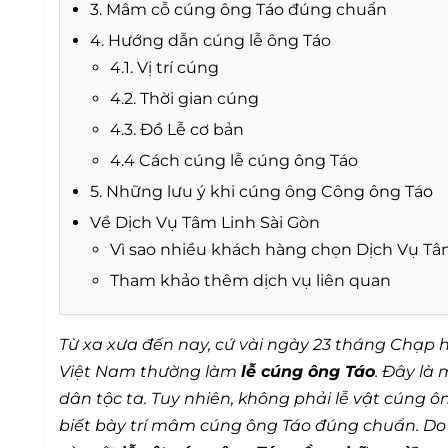
3. Mâm cỗ cúng ông Táo đúng chuẩn
4. Hướng dẫn cúng lễ ông Táo
4.1. Vị trí cúng
4.2. Thời gian cúng
4.3. Đồ Lễ cơ bản
4.4 Cách cúng lễ cúng ông Táo
5. Những lưu ý khi cúng ông Công ông Táo
Về Dịch Vụ Tâm Linh Sài Gòn
Vì sao nhiều khách hàng chọn Dịch Vụ Tâ
Tham khảo thêm dịch vụ liên quan
Từ xa xưa đến nay, cứ vài ngày 23 tháng Chạp 
Việt Nam thường làm
lễ cúng ông Táo
. Đây là
dân tộc ta. Tuy nhiên, không phải lễ vật cúng
biết bày trí mâm cúng ông Táo đúng chuẩn. Do