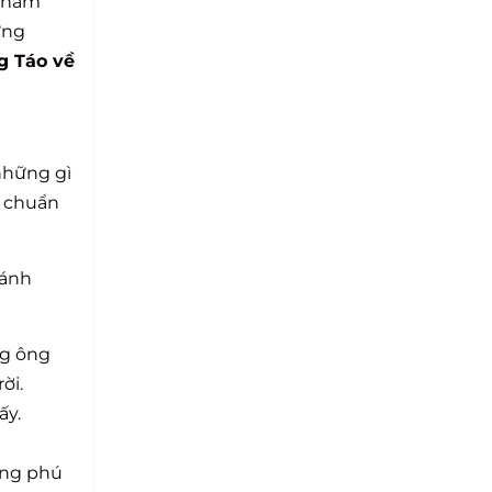
i năm
ững
 Táo về
những gì
i chuẩn
cánh
ng ông
ời.
ấy.
ong phú