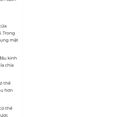
 cửa
. Trong
 dụng mặt
 đầu kinh
ĩa chia
ó thể
hu hơn
có thể
được