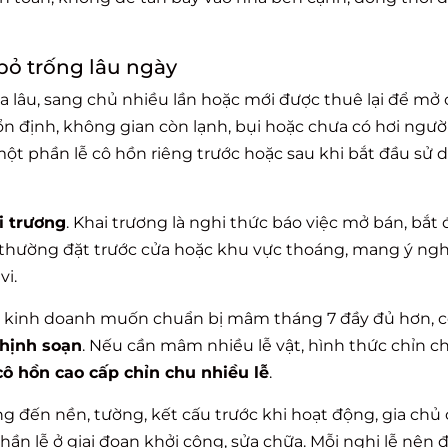
ỏ trống lâu ngày
a lâu, sang chủ nhiều lần hoặc mới được thuê lại để mở
n định, không gian còn lạnh, bụi hoặc chưa có hơi người
ột phần lễ cô hồn riêng trước hoặc sau khi bắt đầu sử
 trương
. Khai trương là nghi thức báo việc mở bán, bắt
, thường đặt trước cửa hoặc khu vực thoáng, mang ý ngh
vi.
sở kinh doanh muốn chuẩn bị mâm tháng 7 đầy đủ hơn, c
hịnh soạn
. Nếu cần mâm nhiều lễ vật, hình thức chỉn c
 hồn cao cấp chỉn chu nhiều lễ
.
g đến nền, tường, kết cấu trước khi hoạt động, gia chủ 
ần lễ ở giai đoạn khởi công, sửa chữa. Mỗi nghi lễ nên 