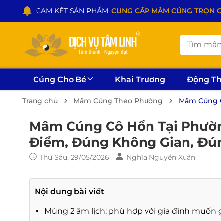
CAM KẾT SẢN PHẨM:
CUNG CẤP MÂM CÚNG TRỌN GÓI
Cúng Cho Bé
Khai Trương
Động T
Trang chủ
Mâm Cúng Theo Phường
Mâm Cúng C
Mâm Cúng Cô Hồn Tại Phườn
Điểm, Đúng Không Gian, Đú
Thứ Sáu, 29/05/2026
Nghĩa Nguyễn Xuân
Nội dung bài viết
Mùng 2 âm lịch: phù hợp với gia đình muốn