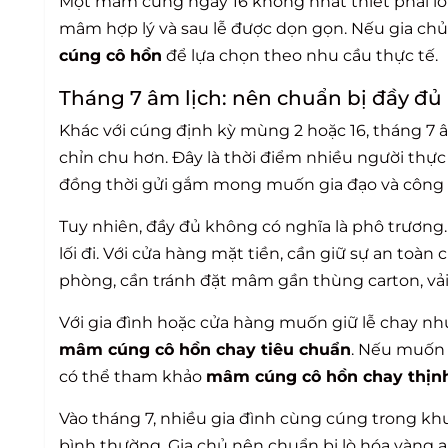
Một mâm cúng ngày 16 không nhất thiết phải lớn. Đ
mâm hợp lý và sau lễ được dọn gọn. Nếu gia ch
cúng cô hồn
để lựa chọn theo nhu cầu thực tế.
Tháng 7 âm lịch: nên chuẩn bị đầy đủ
Khác với cúng định kỳ mùng 2 hoặc 16, tháng 7 
chỉn chu hơn. Đây là thời điểm nhiều người thực 
đồng thời gửi gắm mong muốn gia đạo và công v
Tuy nhiên, đầy đủ không có nghĩa là phô trươn
lối đi. Với cửa hàng mặt tiền, cần giữ sự an toà
phòng, cần tránh đặt mâm gần thùng carton, vải, 
Với gia đình hoặc cửa hàng muốn giữ lễ chay nh
mâm cúng cô hồn chay tiêu chuẩn
. Nếu muốn 
có thể tham khảo
mâm cúng cô hồn chay thịn
Vào tháng 7, nhiều gia đình cùng cúng trong khu
bình thường. Gia chủ nên chuẩn bị lò hóa vàng 