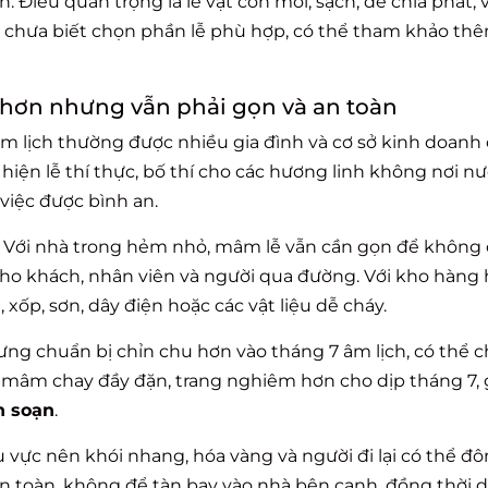
iều quan trọng là lễ vật còn mới, sạch, dễ chia phát, vị
ủ chưa biết chọn phần lễ phù hợp, có thể tham khảo th
 hơn nhưng vẫn phải gọn và an toàn
âm lịch thường được nhiều gia đình và cơ sở kinh doanh
hiện lễ thí thực, bố thí cho các hương linh không nơi n
iệc được bình an.
g. Với nhà trong hẻm nhỏ, mâm lễ vẫn cần gọn để không
n cho khách, nhân viên và người qua đường. Với kho hàng
xốp, sơn, dây điện hoặc các vật liệu dễ cháy.
ưng chuẩn bị chỉn chu hơn vào tháng 7 âm lịch, có thể 
mâm chay đầy đặn, trang nghiêm hơn cho dịp tháng 7, 
h soạn
.
 vực nên khói nhang, hóa vàng và người đi lại có thể đ
an toàn, không để tàn bay vào nhà bên cạnh, đồng thời 