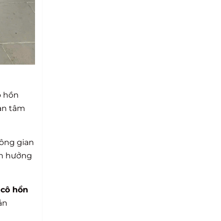
ô hồn
 an tâm
hông gian
nh hưởng
cô hồn
ản