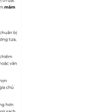
 trí đặt
êm
mâm
 chuẩn bị
ương tựa,
 chiếm
 hoặc văn
chọn
gia chủ
ông hơn
dọn sạch