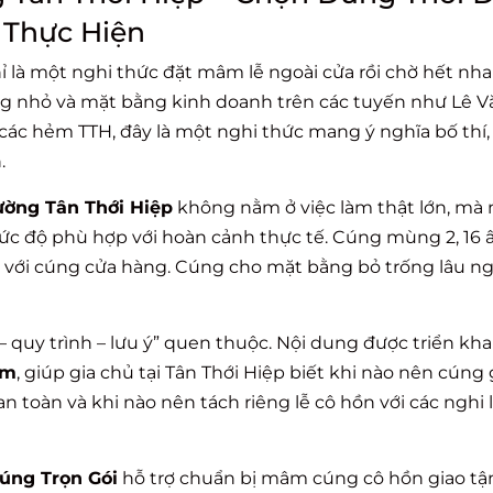
 Thực Hiện
 là một nghi thức đặt mâm lễ ngoài cửa rồi chờ hết nha
òng nhỏ và mặt bằng kinh doanh trên các tuyến như Lê V
ác hẻm TTH, đây là một nghi thức mang ý nghĩa bố thí, 
.
ờng Tân Thới Hiệp
không nằm ở việc làm thật lớn, mà
mức độ phù hợp với hoàn cảnh thực tế. Cúng mùng 2, 16 
ác với cúng cửa hàng. Cúng cho mặt bằng bỏ trống lâu n
 – quy trình – lưu ý” quen thuộc. Nội dung được triển kha
ăm
, giúp gia chủ tại Tân Thới Hiệp biết khi nào nên cúng 
n toàn và khi nào nên tách riêng lễ cô hồn với các nghi 
úng Trọn Gói
hỗ trợ chuẩn bị mâm cúng cô hồn giao tận