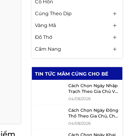
Cô Hồn
Cúng Theo Dịp
Vàng Mã
Đồ Thờ
Cẩm Nang
TIN TỨC MÂM CÚNG CHO BÉ
Cách Chọn Ngày Nhập
Trạch Theo Gia Chủ Và
Lịch Chuyển Nhà
04/08/2026
Cách Chọn Ngày Động
Thổ Theo Gia Chủ, Chủ
Đầu Tư Và Người Mượn
04/08/2026
Tuổi
iểm,
Cách Chọn Ngày Khai