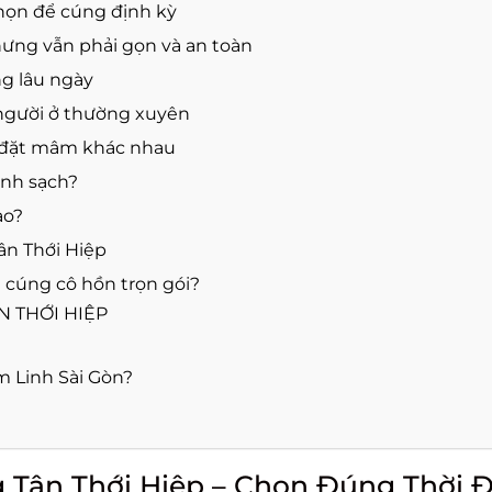
chọn để cúng định kỳ
hưng vẫn phải gọn và an toàn
g lâu ngày
người ở thường xuyên
í đặt mâm khác nhau
anh sạch?
ào?
ân Thới Hiệp
 cúng cô hồn trọn gói?
 THỚI HIỆP
m Linh Sài Gòn?
Tân Thới Hiệp – Chọn Đúng Thời Đ