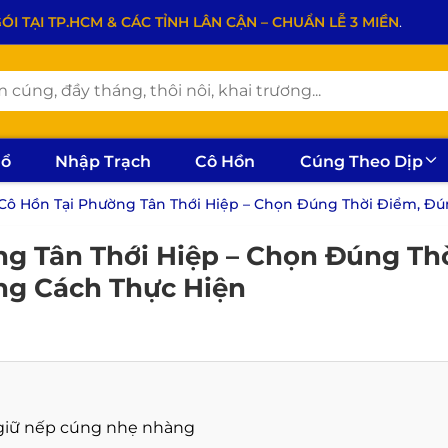
 TẠI TP.HCM & CÁC TỈNH LÂN CẬN – CHUẨN LỄ 3 MIỀN
.
hổ
Nhập Trạch
Cô Hồn
Cúng Theo Dịp
ô Hồn Tại Phường Tân Thới Hiệp – Chọn Đúng Thời Điểm, Đú
g Tân Thới Hiệp – Chọn Đúng Th
ng Cách Thực Hiện
 giữ nếp cúng nhẹ nhàng