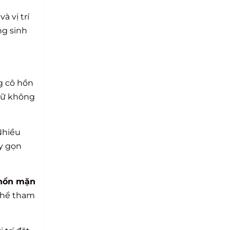
 vị trí
ng sinh
g cô hồn
giữ không
Nhiều
ày gọn
hồn mặn
thể tham