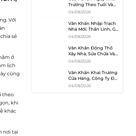
Trương Theo Tuổi Và
Lịch Mở Bán
04/08/2026
ng. Với
Văn Khấn Nhập Trạch
ăn
Nhà Mới: Thần Linh, Gia
Tiên Và Cách Đọc
chia sẻ
04/08/2026
Văn Khấn Động Thổ
Xây Nhà, Sửa Chữa Và
 nằm ở
Khởi Công Dự Án
04/08/2026
âm lịch
Văn Khấn Khai Trương
gày cũng
Cửa Hàng, Công Ty Đầy
Đủ Và Dễ Đọc
04/08/2026
i theo
gọn, khi
lễ khác
 nơi tại