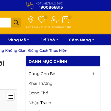
HOTLINE/ZALO 24/7:
1900866815
0
Liên Hệ
Yêu thích
Tài khoản
Giỏ hàng
Vàng Mã
Đồ Thờ
Cẩm Nang
ng Không Gian, Đúng Cách Thực Hiện
DANH MỤC CHÍNH
ời
Cúng Cho Bé
Khai Trương
Động Thổ
Nhập Trạch