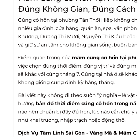
Đúng Không Gian, Đúng Cách
Cúng cô hồn tại phường Tân Thới Hiệp không chỉ
nhiều gia đình, cửa hàng, quán ăn, spa, văn ph
Khương, Dương Thị Mười, Nguyễn Thị Kiểu hoặc c
và giữ sự an tâm cho không gian sống, buôn bán
Điểm quan trọng của
mâm cúng cô hồn tại phư
việc chọn đúng thời điểm, đúng vị trí và đúng 
sẽ khác với cúng tháng 7. Cúng tại nhà ở sẽ kh
không giống cúng định kỳ hằng tháng.
Bài viết này không đi theo sườn “ý nghĩa – lễ vật
hướng
bản đồ thời điểm cúng cô hồn trong n
nào nên chuẩn bị đầy đủ hơn, lúc nào cần chú ý a
như khai trương, nhập trạch hoặc động thổ.
Dịch Vụ Tâm Linh Sài Gòn - Vàng Mã & Mâm C