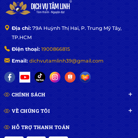
---
Địa chỉ:
79A Huỳnh Thị Hai, P. Trung Mỹ Tây,
TP.HCM
Điện thoại:
1900866815
Email:
dichvutamlinh39@gmail.com
CHÍNH SÁCH
VỀ CHÚNG TÔI
HỖ TRỢ THANH TOÁN