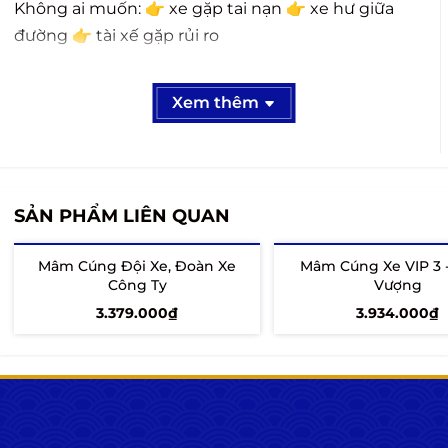
Không ai muốn: 👉 xe gặp tai nạn 👉 xe hư giữa
đường 👉 tài xế gặp rủi ro
---
Xem thêm
Nỗi lo thật của chủ xe – doanh nghiệp
Sợ tai nạn bất ngờ
Sợ xe hư giữa đường
Sợ tài xế gặp sự cố
SẢN PHẨM LIÊN QUAN
Không biết cúng sao cho đúng
---
Mâm Cúng Đội Xe, Đoàn Xe
Mâm Cúng Xe VIP 3 
Công Ty
Vượng
Vì sao phải cúng xe?
3.379.000₫
3.934.000₫
Xe không chỉ là phương tiện 👉 mà là tài sản – là
Thêm vào giỏ
Thêm vào giỏ
nguồn thu nhập
Cúng đúng: ✔ an tâm ✔ vận hành ổn định Cúng
sai: ❌ không có tác dụng