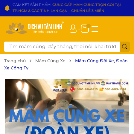
CAM KẾT SẢN PHẨM:
CUNG CẤP MÂM CÚNG TRỌN GÓI TẠI
TP.HCM & CÁC TỈNH LÂN CẬN – CHUẨN LỄ 3 MIỀN
.
Trang chủ
Mâm Cúng Xe
Mâm Cúng Đội Xe, Đoàn
Xe Công Ty