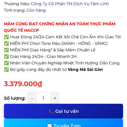
Thương hiệu:
Công Ty Cổ Phần TM Dịch Vụ Tâm Linh
Tình trạng:
Còn hàng
MÂM CÚNG ĐẠT CHỨNG NHẬN AN TOÀN THỰC PHẨM
QUỐC TẾ HACCP
✅ Hoạt Động 24/24 Cam Kết Xôi Chè Còn Ấm Khi Giao Tới
✅ MIỄN PHÍ Chọn Tone Màu (XANH - HỒNG - VÀNG)
✅ MIỄN PHÍ Giao Hàng* & Sắp Mâm Chuẩn Lễ
✅ Giao Hàng 24/24 - Giao Nhanh 2H
✅ Nhân Viên Chuyên Nghiệp Nhiệt Tình Hướng Dẫn Cúng
✅ Bộ giấy cúng đầy đủ nhất từ
Vàng Mã Sài Gòn
3.379.000₫
Số lượng:
-
+
📞 Gọi tư vấn
💬 Tư vấn Zalo