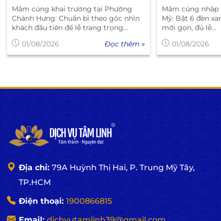
Mâm cúng khai trương tại Phường
Mâm cúng nhập t
Chánh Hưng: Chuẩn bị theo góc nhìn
Mỹ: Bật 6 đèn xa
khách đầu tiên để lễ trang trọng...
mới gọn, đủ lễ...
Đọc thêm »
01/08/2026
01/08/2026
Địa chỉ:
79A Huỳnh Thị Hai, P. Trung Mỹ Tây,
TP.HCM
Điện thoại:
1900866815
Email:
dichvutamlinh39@gmail.com