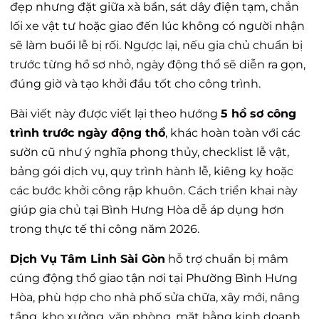
đẹp nhưng đặt giữa xà bần, sát dây điện tạm, chắn
lối xe vật tư hoặc giao đến lúc không có người nhận
sẽ làm buổi lễ bị rối. Ngược lại, nếu gia chủ chuẩn bị
trước từng hồ sơ nhỏ, ngày động thổ sẽ diễn ra gọn,
đúng giờ và tạo khởi đầu tốt cho công trình.
Bài viết này được viết lại theo hướng
5 hồ sơ công
trình trước ngày động thổ
, khác hoàn toàn với các
sườn cũ như ý nghĩa phong thủy, checklist lễ vật,
bảng gói dịch vụ, quy trình hành lễ, kiêng kỵ hoặc
các bước khởi công rập khuôn. Cách triển khai này
giúp gia chủ tại Bình Hưng Hòa dễ áp dụng hơn
trong thực tế thi công năm 2026.
Dịch Vụ Tâm Linh Sài Gòn
hỗ trợ chuẩn bị mâm
cúng động thổ giao tận nơi tại Phường Bình Hưng
Hòa, phù hợp cho nhà phố sửa chữa, xây mới, nâng
tầng, kho xưởng, văn phòng, mặt bằng kinh doanh