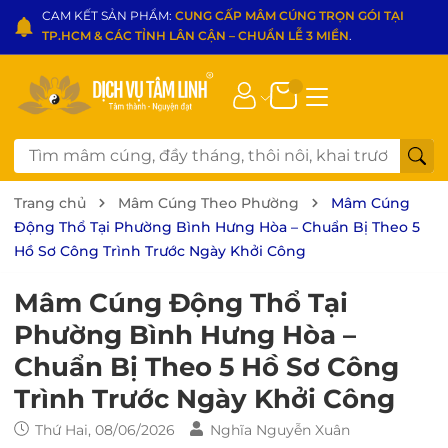
CAM KẾT SẢN PHẨM:
CUNG CẤP MÂM CÚNG TRỌN GÓI TẠI
TP.HCM & CÁC TỈNH LÂN CẬN – CHUẨN LỄ 3 MIỀN
.
Trang chủ
Mâm Cúng Theo Phường
Mâm Cúng
Động Thổ Tại Phường Bình Hưng Hòa – Chuẩn Bị Theo 5
Hồ Sơ Công Trình Trước Ngày Khởi Công
Mâm Cúng Động Thổ Tại
Phường Bình Hưng Hòa –
Chuẩn Bị Theo 5 Hồ Sơ Công
Trình Trước Ngày Khởi Công
Thứ Hai, 08/06/2026
Nghĩa Nguyễn Xuân