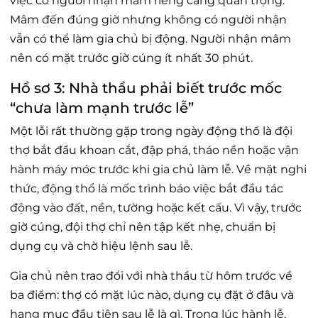
việc có người nhận mâm riêng càng quan trọng.
Mâm đến đúng giờ nhưng không có người nhận
vẫn có thể làm gia chủ bị động. Người nhận mâm
nên có mặt trước giờ cúng ít nhất 30 phút.
Hồ sơ 3: Nhà thầu phải biết trước mốc
“chưa làm mạnh trước lễ”
Một lỗi rất thường gặp trong ngày động thổ là đội
thợ bắt đầu khoan cắt, đập phá, tháo nền hoặc vận
hành máy móc trước khi gia chủ làm lễ. Về mặt nghi
thức, động thổ là mốc trình báo việc bắt đầu tác
động vào đất, nền, tường hoặc kết cấu. Vì vậy, trước
giờ cúng, đội thợ chỉ nên tập kết nhẹ, chuẩn bị
dụng cụ và chờ hiệu lệnh sau lễ.
Gia chủ nên trao đổi với nhà thầu từ hôm trước về
ba điểm: thợ có mặt lúc nào, dụng cụ đặt ở đâu và
hạng mục đầu tiên sau lễ là gì. Trong lúc hành lễ,