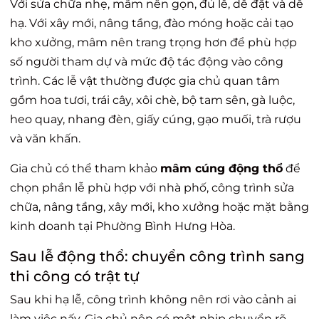
Với sửa chữa nhẹ, mâm nên gọn, đủ lễ, dễ đặt và dễ
hạ. Với xây mới, nâng tầng, đào móng hoặc cải tạo
kho xưởng, mâm nên trang trọng hơn để phù hợp
số người tham dự và mức độ tác động vào công
trình. Các lễ vật thường được gia chủ quan tâm
gồm hoa tươi, trái cây, xôi chè, bộ tam sên, gà luộc,
heo quay, nhang đèn, giấy cúng, gạo muối, trà rượu
và văn khấn.
Gia chủ có thể tham khảo
mâm cúng động thổ
để
chọn phần lễ phù hợp với nhà phố, công trình sửa
chữa, nâng tầng, xây mới, kho xưởng hoặc mặt bằng
kinh doanh tại Phường Bình Hưng Hòa.
Sau lễ động thổ: chuyển công trình sang
thi công có trật tự
Sau khi hạ lễ, công trình không nên rơi vào cảnh ai
làm việc nấy. Gia chủ nên có một nhịp chuyển rõ