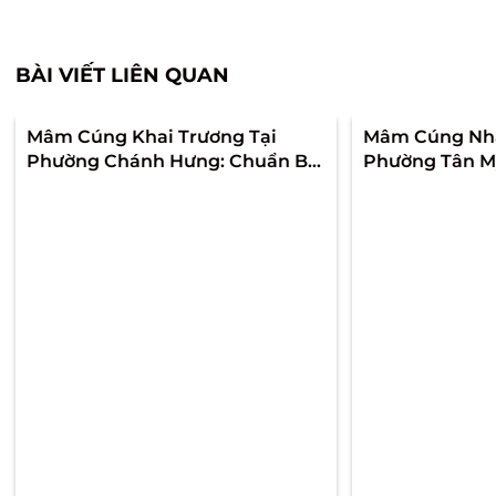
BÀI VIẾT LIÊN QUAN
Mâm Cúng Khai Trương Tại
Mâm Cúng Nhậ
Phường Chánh Hưng: Chuẩn Bị
Phường Tân Mỹ
Theo Góc Nhìn Khách Đầu Tiên
Để Ngày Về Nh
Để Lễ Trang Trọng Và Quầy Mở
Và Không Rối 
Bán Không Bị Rối