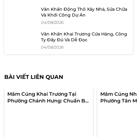
Văn Khấn Động Thổ Xây Nhà, Sửa Chữa
Và Khởi Công Dự Án
04/08/2026
Văn Khấn Khai Trương Cửa Hàng, Công
Ty Đầy Đủ Và Dễ Đọc
04/08/2026
BÀI VIẾT LIÊN QUAN
Mâm Cúng Khai Trương Tại
Mâm Cúng Nhậ
Phường Chánh Hưng: Chuẩn Bị
Phường Tân Mỹ
Theo Góc Nhìn Khách Đầu Tiên
Để Ngày Về Nh
Để Lễ Trang Trọng Và Quầy Mở
Và Không Rối 
Bán Không Bị Rối