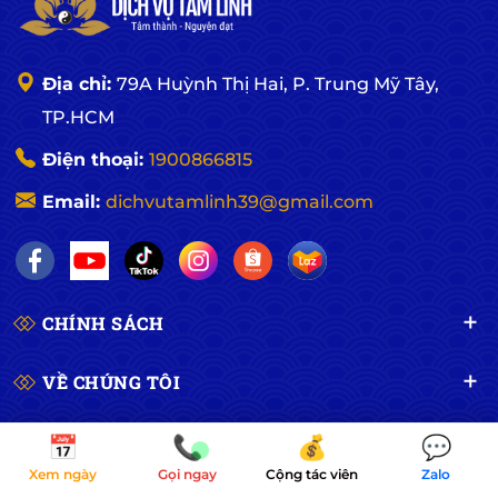
Địa chỉ:
79A Huỳnh Thị Hai, P. Trung Mỹ Tây,
TP.HCM
Điện thoại:
1900866815
Email:
dichvutamlinh39@gmail.com
CHÍNH SÁCH
VỀ CHÚNG TÔI
HỖ TRỢ THANH TOÁN
📅
📞
💰
💬
Xem ngày
Gọi ngay
Cộng tác viên
Zalo