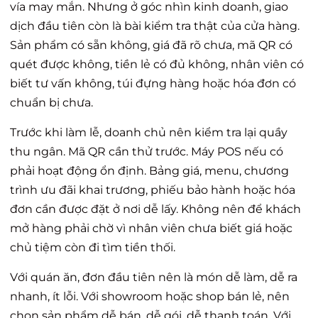
vía may mắn. Nhưng ở góc nhìn kinh doanh, giao
dịch đầu tiên còn là bài kiểm tra thật của cửa hàng.
Sản phẩm có sẵn không, giá đã rõ chưa, mã QR có
quét được không, tiền lẻ có đủ không, nhân viên có
biết tư vấn không, túi đựng hàng hoặc hóa đơn có
chuẩn bị chưa.
Trước khi làm lễ, doanh chủ nên kiểm tra lại quầy
thu ngân. Mã QR cần thử trước. Máy POS nếu có
phải hoạt động ổn định. Bảng giá, menu, chương
trình ưu đãi khai trương, phiếu bảo hành hoặc hóa
đơn cần được đặt ở nơi dễ lấy. Không nên để khách
mở hàng phải chờ vì nhân viên chưa biết giá hoặc
chủ tiệm còn đi tìm tiền thối.
Với quán ăn, đơn đầu tiên nên là món dễ làm, dễ ra
nhanh, ít lỗi. Với showroom hoặc shop bán lẻ, nên
chọn sản phẩm dễ bán, dễ gói, dễ thanh toán. Với