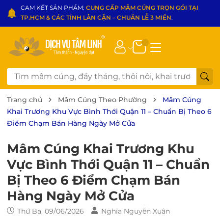
CAM KẾT SẢN PHẨM:
CUNG CẤP MÂM CÚNG TRỌN GÓI TẠI
TP.HCM & CÁC TỈNH LÂN CẬN – CHUẨN LỄ 3 MIỀN
.
Trang chủ
Mâm Cúng Theo Phường
Mâm Cúng
Khai Trương Khu Vực Bình Thới Quận 11 – Chuẩn Bị Theo 6
Điểm Chạm Bán Hàng Ngày Mở Cửa
Mâm Cúng Khai Trương Khu
Vực Bình Thới Quận 11 – Chuẩn
Bị Theo 6 Điểm Chạm Bán
Hàng Ngày Mở Cửa
Thứ Ba, 09/06/2026
Nghĩa Nguyễn Xuân