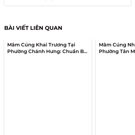
BÀI VIẾT LIÊN QUAN
Mâm Cúng Khai Trương Tại
Mâm Cúng Nhậ
Phường Chánh Hưng: Chuẩn Bị
Phường Tân Mỹ
Theo Góc Nhìn Khách Đầu Tiên
Để Ngày Về Nh
Để Lễ Trang Trọng Và Quầy Mở
Và Không Rối 
Bán Không Bị Rối