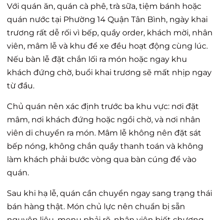
Với quán ăn, quán cà phê, trà sữa, tiệm bánh hoặc
quán nước tại Phường 14 Quận Tân Bình, ngày khai
trương rất dễ rối vì bếp, quầy order, khách mời, nhân
viên, mâm lễ và khu để xe đều hoạt động cùng lúc.
Nếu bàn lễ đặt chắn lối ra món hoặc ngay khu
khách đứng chờ, buổi khai trương sẽ mất nhịp ngay
từ đầu.
Chủ quán nên xác định trước ba khu vực: nơi đặt
mâm, nơi khách đứng hoặc ngồi chờ, và nơi nhân
viên di chuyển ra món. Mâm lễ không nên đặt sát
bếp nóng, không chắn quầy thanh toán và không
làm khách phải bước vòng qua bàn cúng để vào
quán.
Sau khi hạ lễ, quán cần chuyển ngay sang trạng thái
bán hàng thật. Món chủ lực nên chuẩn bị sẵn
nguyên liệu, menu phải rõ, nhân viên biết chương