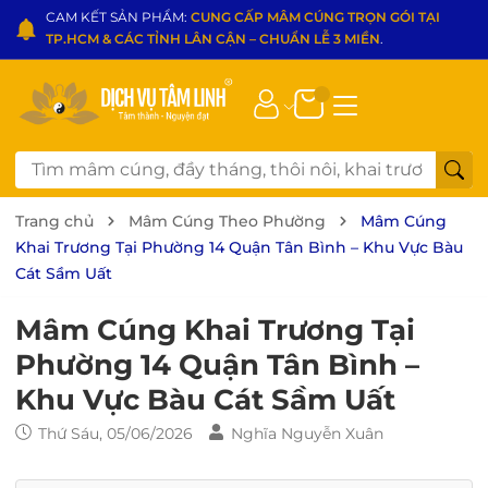
CAM KẾT SẢN PHẨM:
CUNG CẤP MÂM CÚNG TRỌN GÓI TẠI
TP.HCM & CÁC TỈNH LÂN CẬN – CHUẨN LỄ 3 MIỀN
.
Trang chủ
Mâm Cúng Theo Phường
Mâm Cúng
Khai Trương Tại Phường 14 Quận Tân Bình – Khu Vực Bàu
Cát Sầm Uất
Mâm Cúng Khai Trương Tại
Phường 14 Quận Tân Bình –
Khu Vực Bàu Cát Sầm Uất
Thứ Sáu, 05/06/2026
Nghĩa Nguyễn Xuân