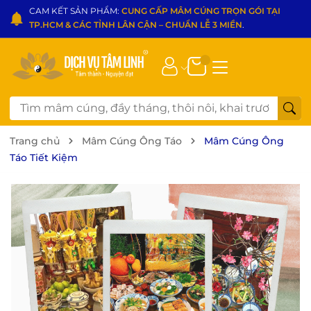
CAM KẾT SẢN PHẨM:
CUNG CẤP MÂM CÚNG TRỌN GÓI TẠI
TP.HCM & CÁC TỈNH LÂN CẬN – CHUẨN LỄ 3 MIỀN
.
Trang chủ
Mâm Cúng Ông Táo
Mâm Cúng Ông
Táo Tiết Kiệm