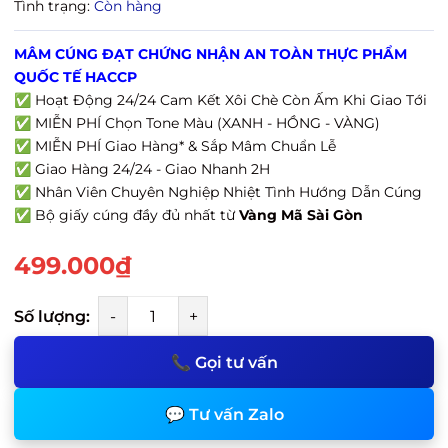
Tình trạng:
Còn hàng
MÂM CÚNG ĐẠT CHỨNG NHẬN AN TOÀN THỰC PHẨM
QUỐC TẾ HACCP
✅ Hoạt Động 24/24 Cam Kết Xôi Chè Còn Ấm Khi Giao Tới
✅ MIỄN PHÍ Chọn Tone Màu (XANH - HỒNG - VÀNG)
✅ MIỄN PHÍ Giao Hàng* & Sắp Mâm Chuẩn Lễ
✅ Giao Hàng 24/24 - Giao Nhanh 2H
✅ Nhân Viên Chuyên Nghiệp Nhiệt Tình Hướng Dẫn Cúng
✅ Bộ giấy cúng đầy đủ nhất từ
Vàng Mã Sài Gòn
499.000₫
Số lượng:
-
+
📞 Gọi tư vấn
💬 Tư vấn Zalo