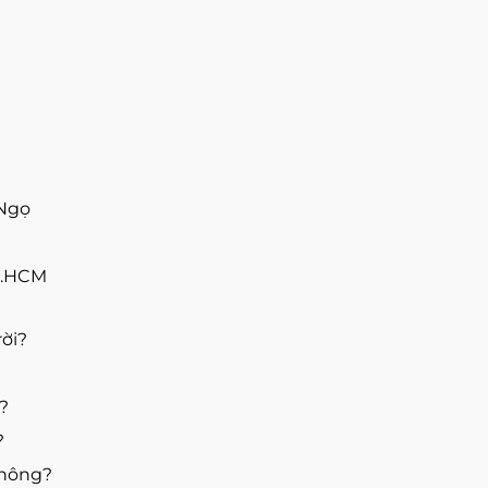
 Ngọ
P.HCM
ời?
?
?
?
không?