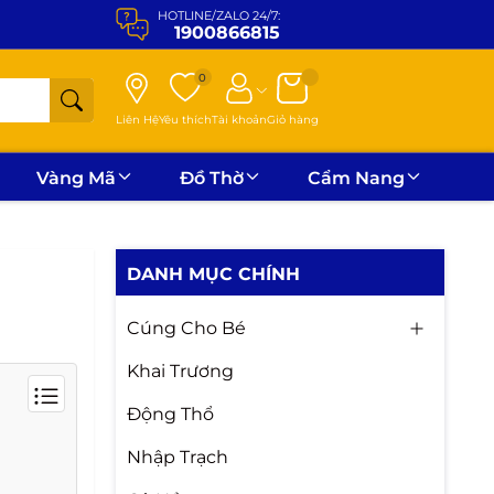
HOTLINE/ZALO 24/7:
1900866815
0
Liên Hệ
Yêu thích
Tài khoản
Giỏ hàng
Vàng Mã
Đồ Thờ
Cẩm Nang
DANH MỤC CHÍNH
Cúng Cho Bé
Khai Trương
Động Thổ
Nhập Trạch