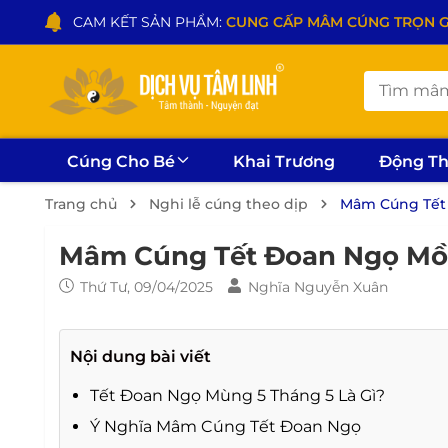
CAM KẾT SẢN PHẨM:
CUNG CẤP MÂM CÚNG TRỌN GÓI
Cúng Cho Bé
Khai Trương
Động T
Trang chủ
Nghi lễ cúng theo dịp
Mâm Cúng Tết
Mâm Cúng Tết Đoan Ngọ Mồ
Thứ Tư, 09/04/2025
Nghĩa Nguyễn Xuân
Nội dung bài viết
Tết Đoan Ngọ Mùng 5 Tháng 5 Là Gì?
Ý Nghĩa Mâm Cúng Tết Đoan Ngọ