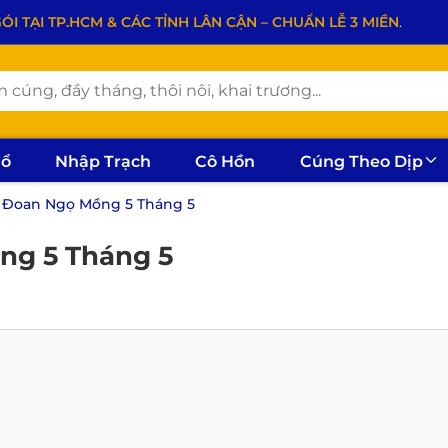
 TẠI TP.HCM & CÁC TỈNH LÂN CẬN – CHUẨN LỄ 3 MIỀN
.
hổ
Nhập Trạch
Cô Hồn
Cúng Theo Dịp
 Đoan Ngọ Mồng 5 Tháng 5
ng 5 Tháng 5