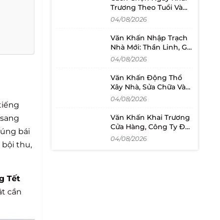
Trương Theo Tuổi Và
Lịch Mở Bán
04/08/2026
Văn Khấn Nhập Trạch
Nhà Mới: Thần Linh, Gia
Tiên Và Cách Đọc
04/08/2026
Văn Khấn Động Thổ
Xây Nhà, Sửa Chữa Và
Khởi Công Dự Án
04/08/2026
tiếng
Văn Khấn Khai Trương
 sang
Cửa Hàng, Công Ty Đầy
cúng bái
Đủ Và Dễ Đọc
04/08/2026
bội thu,
 Tết
ật cần