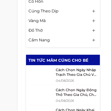
Cô Hồn
Cúng Theo Dịp
Vàng Mã
Đồ Thờ
Cẩm Nang
TIN TỨC MÂM CÚNG CHO BÉ
Cách Chọn Ngày Nhập
Trạch Theo Gia Chủ Và
Lịch Chuyển Nhà
04/08/2026
Cách Chọn Ngày Động
Thổ Theo Gia Chủ, Chủ
Đầu Tư Và Người Mượn
04/08/2026
Tuổi
Cách Chọn Ngày Khai