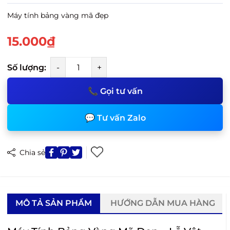
Máy tính bảng vàng mã đẹp
15.000₫
Số lượng:
-
+
📞 Gọi tư vấn
💬 Tư vấn Zalo
Chia sẻ
MÔ TẢ SẢN PHẨM
HƯỚNG DẪN MUA HÀNG