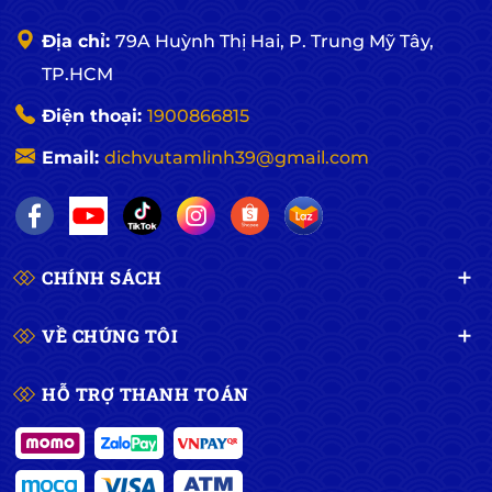
Địa chỉ:
79A Huỳnh Thị Hai, P. Trung Mỹ Tây,
TP.HCM
Điện thoại:
1900866815
Email:
dichvutamlinh39@gmail.com
CHÍNH SÁCH
Nhang quế sạch 30 - 40 nén mang mùi hương quế
đặc trưng
VỀ CHÚNG TÔI
HỖ TRỢ THANH TOÁN
Đặc điểm Hộp nhang quế sạch 40 nén An An
– Nhang quế sạch được đóng gói theo quy cách 100
nén/hộp 40cm. Kích thước thông dụng, phù hợp