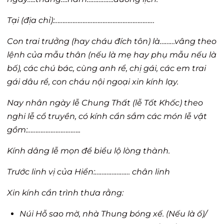
Tại (địa chỉ):……………………………………………………
Con trai trưởng (hay cháu đích tôn) là………vâng theo
lệnh của mẫu thân (nếu là mẹ hay phụ mẫu nếu là
bố), các chú bác, cùng anh rể, chị gái, các em trai
gái dâu rể, con cháu nội ngoại xin kính lạy.
Nay nhân ngày lễ Chung Thất (lễ Tốt Khốc) theo
nghi lễ cổ truyền, có kính cẩn sắm các món lễ vật
gồm:…………………………..
Kính dâng lễ mọn để biểu lộ lòng thành.
Trước linh vị của Hiển:………………… chân linh
Xin kính cẩn trình thưa rằng:
Núi Hỗ sao mờ, nhà Thung bóng xế. (Nếu là ố)/