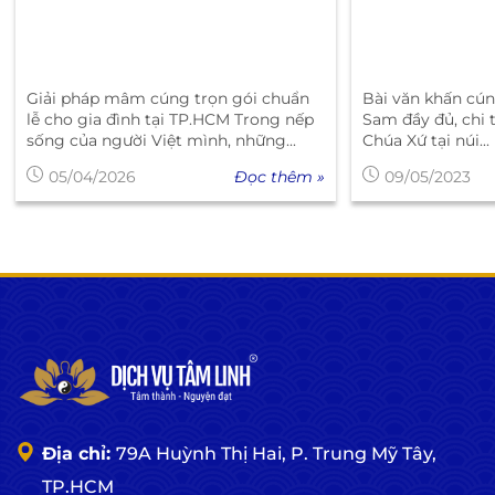
Giải pháp mâm cúng trọn gói chuẩn
Bài văn khấn cún
lễ cho gia đình tại TP.HCM Trong nếp
Sam đầy đủ, chi tiết n
sống của người Việt mình, những...
Chúa Xứ tại núi...
Đọc thêm »
05/04/2026
09/05/2023
Địa chỉ:
79A Huỳnh Thị Hai, P. Trung Mỹ Tây,
TP.HCM