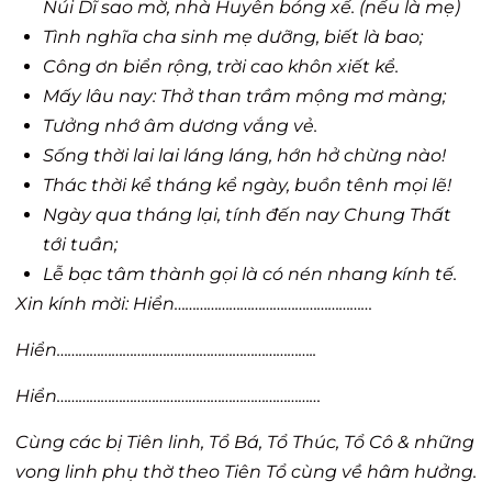
Núi Dĩ sao mờ, nhà Huyên bóng xế. (nếu là mẹ)
Tình nghĩa cha sinh mẹ dưỡng, biết là bao;
Công ơn biển rộng, trời cao khôn xiết kể.
Mấy lâu nay: Thở than trầm mộng mơ màng;
Tưởng nhớ âm dương vắng vẻ.
Sống thời lai lai láng láng, hớn hở chừng nào!
Thác thời kể tháng kể ngày, buồn tênh mọi lẽ!
Ngày qua tháng lại, tính đến nay Chung Thất
tới tuần;
Lễ bạc tâm thành gọi là có nén nhang kính tế.
Xin kính mời: Hiển………………………………………………
Hiển……………………………………………………………..
Hiển………………………………………………………………
Cùng các bị Tiên linh, Tổ Bá, Tổ Thúc, Tổ Cô & những
vong linh phụ thờ theo Tiên Tổ cùng về hâm hưởng.