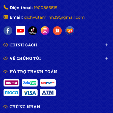
Điện thoại:
1900866815
Email:
dichvutamlinh39@gmail.com
CHÍNH SÁCH
VỀ CHÚNG TÔI
HỖ TRỢ THANH TOÁN
CHỨNG NHẬN