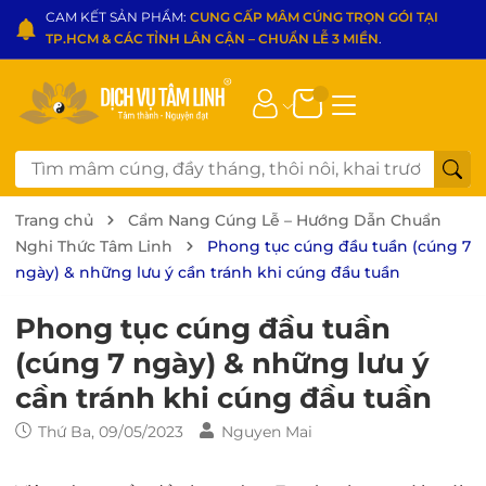
CAM KẾT SẢN PHẨM:
CUNG CẤP MÂM CÚNG TRỌN GÓI TẠI
TP.HCM & CÁC TỈNH LÂN CẬN – CHUẨN LỄ 3 MIỀN
.
Trang chủ
Cẩm Nang Cúng Lễ – Hướng Dẫn Chuẩn
Nghi Thức Tâm Linh
Phong tục cúng đầu tuần (cúng 7
ngày) & những lưu ý cần tránh khi cúng đầu tuần
Phong tục cúng đầu tuần
(cúng 7 ngày) & những lưu ý
cần tránh khi cúng đầu tuần
Thứ Ba, 09/05/2023
Nguyen Mai