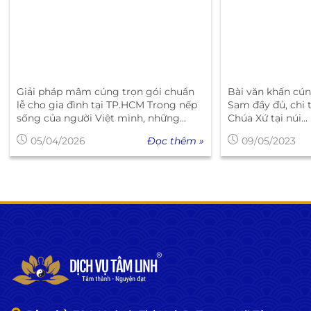
Giải pháp mâm cúng trọn gói chuẩn
Bài văn khấn cún
lễ cho gia đình tại TP.HCM Trong nếp
Sam đầy đủ, chi tiết n
sống của người Việt mình, những...
Chúa Xứ tại núi...
Đọc thêm »
05/04/2026
09/05/2023