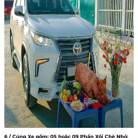
6 / Cúng Xe gồm: 05 hoặc 09 Phần Xôi Chè Nhỏ: