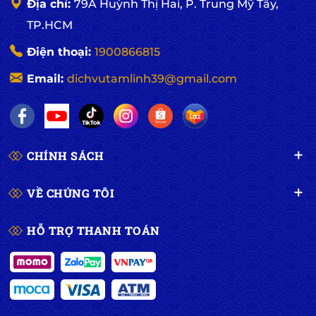
Địa chỉ:
79A Huỳnh Thị Hai, P. Trung Mỹ Tây,
TP.HCM
Điện thoại:
1900866815
Email:
dichvutamlinh39@gmail.com
CHÍNH SÁCH
VỀ CHÚNG TÔI
HỖ TRỢ THANH TOÁN