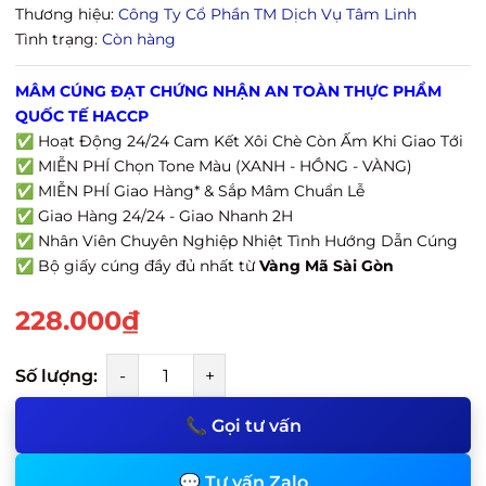
Thương hiệu:
Công Ty Cổ Phần TM Dịch Vụ Tâm Linh
Tình trạng:
Còn hàng
MÂM CÚNG ĐẠT CHỨNG NHẬN AN TOÀN THỰC PHẨM
QUỐC TẾ HACCP
✅ Hoạt Động 24/24 Cam Kết Xôi Chè Còn Ấm Khi Giao Tới
✅ MIỄN PHÍ Chọn Tone Màu (XANH - HỒNG - VÀNG)
✅ MIỄN PHÍ Giao Hàng* & Sắp Mâm Chuẩn Lễ
✅ Giao Hàng 24/24 - Giao Nhanh 2H
✅ Nhân Viên Chuyên Nghiệp Nhiệt Tình Hướng Dẫn Cúng
✅ Bộ giấy cúng đầy đủ nhất từ
Vàng Mã Sài Gòn
228.000₫
Số lượng:
-
+
📞 Gọi tư vấn
💬 Tư vấn Zalo