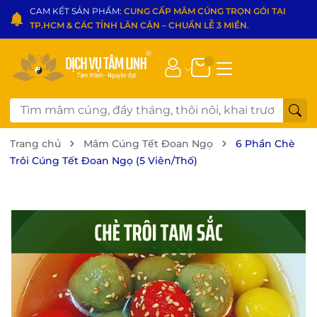
CAM KẾT SẢN PHẨM:
CUNG CẤP MÂM CÚNG TRỌN GÓI TẠI
TP.HCM & CÁC TỈNH LÂN CẬN – CHUẨN LỄ 3 MIỀN
.
Trang chủ
Mâm Cúng Tết Đoan Ngọ
6 Phần Chè
Trôi Cúng Tết Đoan Ngọ (5 Viên/Thố)