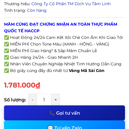
Thương hiệu:
Công Ty Cổ Phần TM Dịch Vụ Tâm Linh
Tình trạng:
Còn hàng
MÂM CÚNG ĐẠT CHỨNG NHẬN AN TOÀN THỰC PHẨM
QUỐC TẾ HACCP
✅ Hoạt Động 24/24 Cam Kết Xôi Chè Còn Ấm Khi Giao Tới
✅ MIỄN PHÍ Chọn Tone Màu (XANH - HỒNG - VÀNG)
✅ MIỄN PHÍ Giao Hàng* & Sắp Mâm Chuẩn Lễ
✅ Giao Hàng 24/24 - Giao Nhanh 2H
✅ Nhân Viên Chuyên Nghiệp Nhiệt Tình Hướng Dẫn Cúng
✅ Bộ giấy cúng đầy đủ nhất từ
Vàng Mã Sài Gòn
1.781.000₫
Số lượng:
-
+
📞 Gọi tư vấn
💬 Tư vấn Zalo