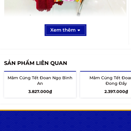
Hình 1: Tổng quan Mâm Cúng Tết Đoan Ngọ Tâm
Xem thêm
An bày trí trang nghiêm, chuẩn phong thủy.
Nỗi đau của gia chủ: Khi lễ "giết sâu bọ"
gặp áp lực khung giờ hoàng đạo
SẢN PHẨM LIÊN QUAN
Khác với các nghi lễ khác có thể linh động thời gian,
lễ cúng Tết Đoan Ngọ
bắt buộc phải tiến hành vào
Mâm Cúng Tết Đoan Ngọ Bình
Mâm Cúng Tết Đoa
An
Đong Đầy
đúng khung giờ hoàng đạo từ 11h đến 13h trưa
3.827.000₫
2.397.000₫
mùng 5/5 âm lịch. Khung giờ hành chính này khiến
các gia chủ tại TP.HCM gặp vô vàn áp lực khi vừa
Thêm vào giỏ
Thêm vào giỏ
phải lo toan công việc công sở, vừa phải tất bật sửa
soạn mâm cỗ dâng cúng tổ tiên.
Việc chạy đua với thời gian dễ khiến gia chủ mua