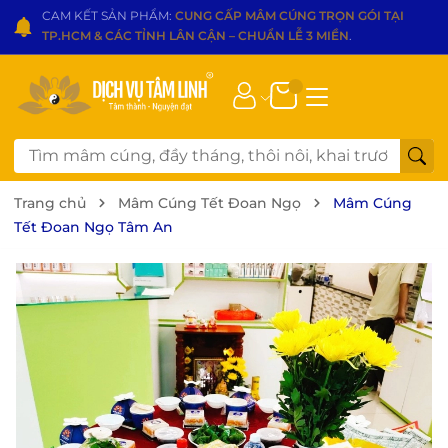
CAM KẾT SẢN PHẨM:
CUNG CẤP MÂM CÚNG TRỌN GÓI TẠI
TP.HCM & CÁC TỈNH LÂN CẬN – CHUẨN LỄ 3 MIỀN
.
Trang chủ
Mâm Cúng Tết Đoan Ngọ
Mâm Cúng
Tết Đoan Ngọ Tâm An