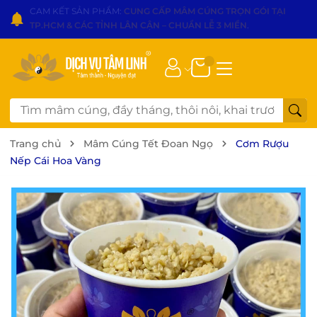
CAM KẾT SẢN PHẨM:
CUNG CẤP MÂM CÚNG TRỌN GÓI TẠI
TP.HCM & CÁC TỈNH LÂN CẬN – CHUẨN LỄ 3 MIỀN
.
Trang chủ
Mâm Cúng Tết Đoan Ngọ
Cơm Rượu
Nếp Cái Hoa Vàng